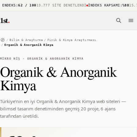
NDEKS
:
62 / 100
13.777 SITE DENETLENDI
İNDEKS KAPSAMI
:
%88
15.73
1st
.
/
Bilim & Araştırma
/
Fizik & Kimya Araştırması
/
Organik & Anorganik Kimya
MIKRO NIŞ
·
ORGANIK & ANORGANIK KIMYA
Organik & Anorganik
Kimya
Türkiye'nin en iyi Organik & Anorganik Kimya web siteleri —
bilimsel tasarım denetiminden geçmiş 20 proje, 6 ajans
tarafından üretildi.