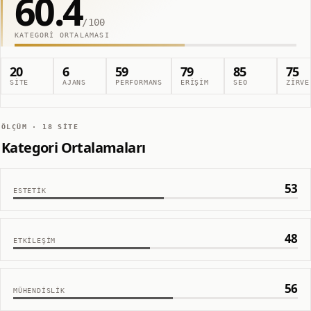
60.4
/100
KATEGORI ORTALAMASI
20
6
59
79
85
75
SITE
AJANS
PERFORMANS
ERIŞIM
SEO
ZIRVE
ÖLÇÜM ·
18
SITE
Kategori Ortalamaları
53
ESTETIK
48
ETKILEŞIM
56
MÜHENDISLIK