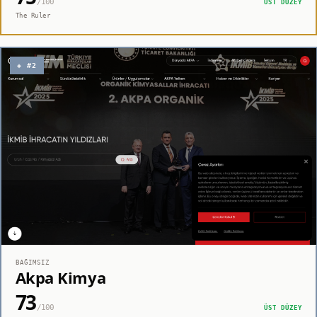
/100
ÜST DÜZEY
The Ruler
◈ #2
BAĞIMSIZ
Akpa Kimya
73
/100
ÜST DÜZEY