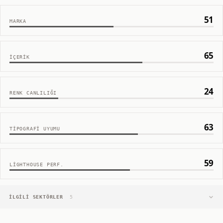
51
MARKA
65
İÇERIK
24
RENK CANLILIĞI
63
TIPOGRAFI UYUMU
59
LIGHTHOUSE PERF.
İLGILI SEKTÖRLER
5