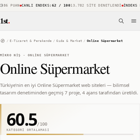
86 PUAN
CANLI ENDEKS
:
62 / 100
13.782 SITE DENETLENDI
İNDEKS KA
1st
.
/
E-Ticaret & Perakende
/
Gıda & Market
/
Online Süpermarket
MIKRO NIŞ
·
ONLINE SÜPERMARKET
Online Süpermarket
Türkiye'nin en iyi Online Süpermarket web siteleri — bilimsel
tasarım denetiminden geçmiş 7 proje, 4 ajans tarafından üretildi.
60.5
/100
KATEGORI ORTALAMASI