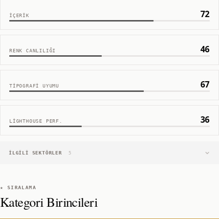
72
İÇERIK
46
RENK CANLILIĞI
67
TIPOGRAFI UYUMU
36
LIGHTHOUSE PERF.
İLGILI SEKTÖRLER
5
★ SIRALAMA
Kategori Birincileri