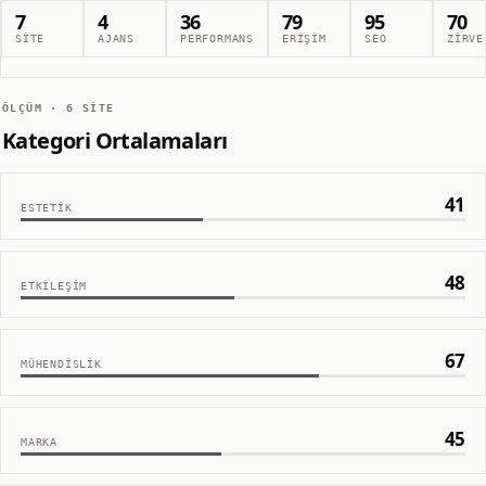
7
4
36
79
95
70
SITE
AJANS
PERFORMANS
ERIŞIM
SEO
ZIRVE
ÖLÇÜM ·
6
SITE
Kategori Ortalamaları
41
ESTETIK
48
ETKILEŞIM
67
MÜHENDISLIK
45
MARKA