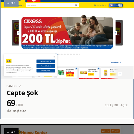
◈ #2
BAĞIMSIZ
Cepte Şok
69
/100
GELİŞİME AÇIK
The Magician
◇ #3