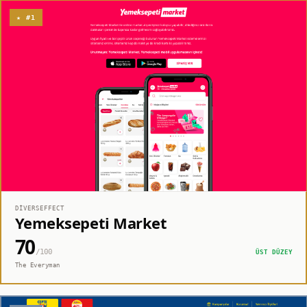
★ #1
DIVERSEFFECT
Yemeksepeti Market
70
/100
ÜST DÜZEY
The Everyman