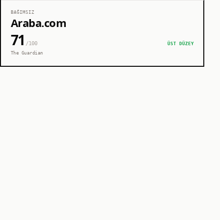
BAĞIMSIZ
Araba.com
71
/100
ÜST DÜZEY
The Guardian