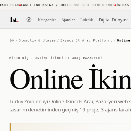
3 PUAN
CANLI ENDEKS
:
62 / 100
13.780 SITE DENETLENDI
İNDEKS KA
1st
.
Dijital Dünya
Kategoriler
Ajanslar
Liderlik
/
Otomotiv & Ulaşım
/
İkinci El Araç Platformu
/
Online
MIKRO NIŞ
·
ONLINE İKINCI EL ARAÇ PAZARYERI
Online İkin
Türkiye'nin en iyi Online İkinci El Araç Pazaryeri web s
tasarım denetiminden geçmiş 19 proje, 3 ajans tarafı