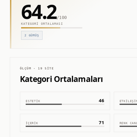
64.2
/100
KATEGORI ORTALAMASI
2
GÜMÜŞ
ÖLÇÜM ·
19
SITE
Kategori Ortalamaları
46
ESTETIK
ETKILEŞI
71
İÇERIK
RENK CAN