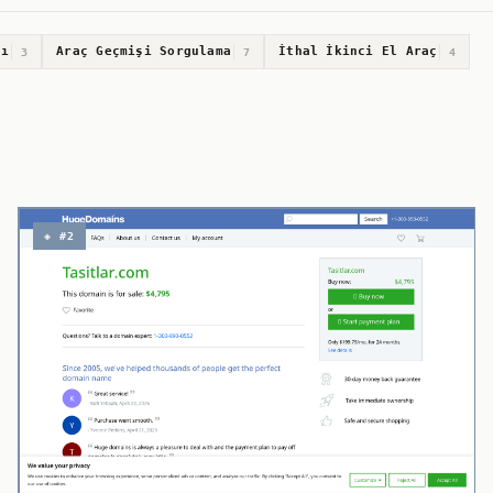
nı
Araç Geçmişi Sorgulama
İthal İkinci El Araç
3
7
4
◈ #2