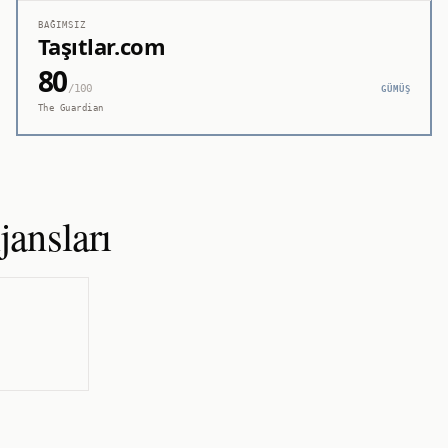
BAĞIMSIZ
Taşıtlar.com
80
/100
GÜMÜŞ
The Guardian
ansları