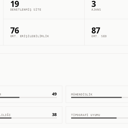
19
3
DENETLENMIŞ SITE
AJANS
76
87
ORT. ERIŞILEBILIRLIK
ORT. SEO
49
M
MÜHENDISLIK
38
LILIĞI
TIPOGRAFI UYUMU