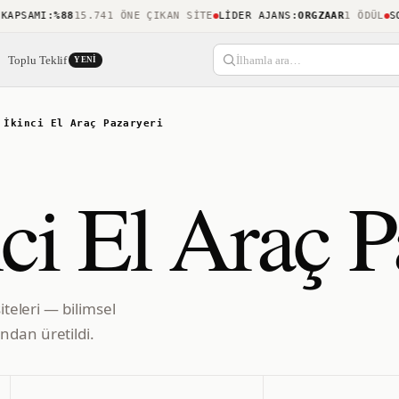
PSAMI
:
%88
15.741 ÖNE ÇIKAN SITE
LIDER AJANS
:
ORGZAAR
1 ÖDÜL
SON 
Toplu Teklif
İlhamla ara…
YENI
 İkinci El Araç Pazaryeri
ci El Araç P
iteleri — bilimsel
ndan üretildi.