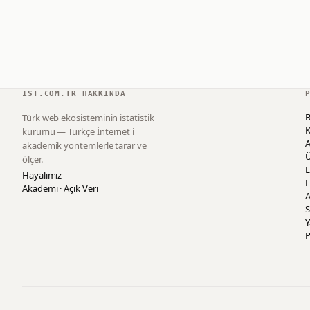
1ST.COM.TR HAKKINDA
B
Türk web ekosisteminin istatistik
K
kurumu — Türkçe İnternet'i
akademik yöntemlerle tarar ve
ölçer.
L
Hayalimiz
H
Akademi · Açık Veri
A
S
P