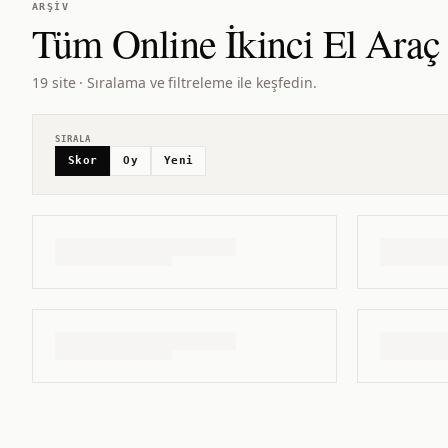
ARŞIV
Tüm
Online İkinci El Araç
19 site · Sıralama ve filtreleme ile keşfedin.
SIRALA
Skor
Oy
Yeni