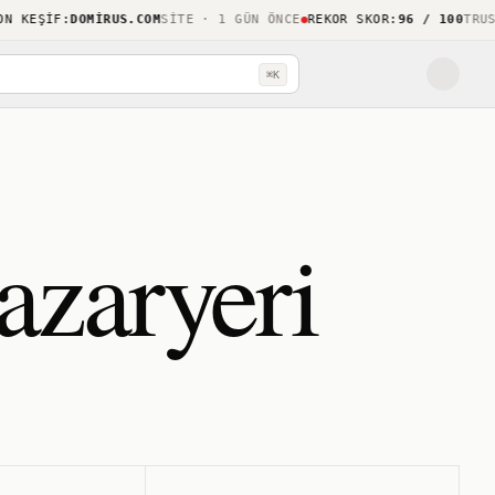
KEŞIF
:
DOMIRUS.COM
SITE · 1 GÜN ÖNCE
REKOR SKOR
:
96 / 100
TRUSTH
⌘K
azaryeri