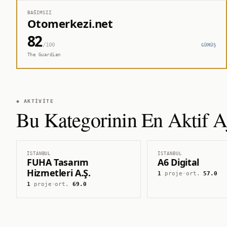
BAĞIMSIZ
Otomerkezi.net
82
/100
GÜMÜŞ
The Guardian
◆ AKTIVITE
Bu Kategorinin En Aktif Aj
İSTANBUL
İSTANBUL
FUHA Tasarım
A6 Digital
Hizmetleri A.Ş.
1
proje
·
ort.
57.0
1
proje
·
ort.
69.0