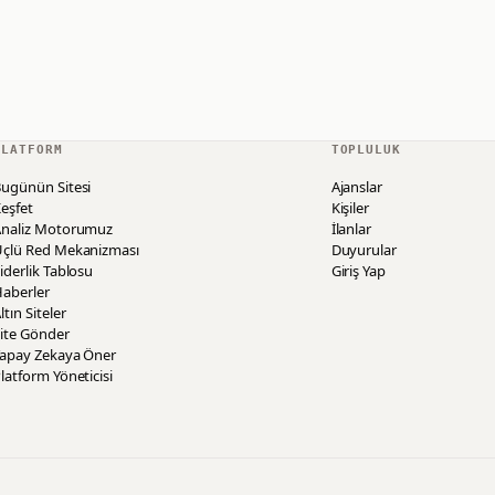
PLATFORM
TOPLULUK
ugünün Sitesi
Ajanslar
eşfet
Kişiler
Analiz Motorumuz
İlanlar
Üçlü Red Mekanizması
Duyurular
iderlik Tablosu
Giriş Yap
aberler
ltın Siteler
ite Gönder
Yapay Zekaya Öner
latform Yöneticisi