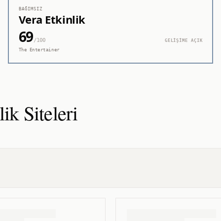
BAĞIMSIZ
Vera Etkinlik
69
/100
GELİŞİME AÇIK
The Entertainer
lik
Siteleri