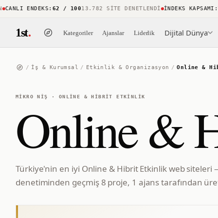
ANLI ENDEKS
:
62 / 100
13.782 SITE DENETLENDI
İNDEKS KAPSAMI
:
%8
1st
.
Dijital Dünya
Kategoriler
Ajanslar
Liderlik
/
İş & Kurumsal
/
Etkinlik & Organizasyon
/
Online & Hi
MIKRO NIŞ
·
ONLINE & HIBRIT ETKINLIK
Online & Hi
Türkiye'nin en iyi Online & Hibrit Etkinlik web siteleri
denetiminden geçmiş 8 proje, 1 ajans tarafından üret