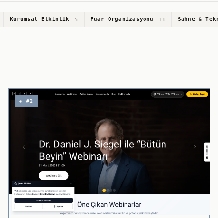
Kurumsal Etkinlik
Fuar Organizasyonu
Sahne & Tek
5
13
◈ #2