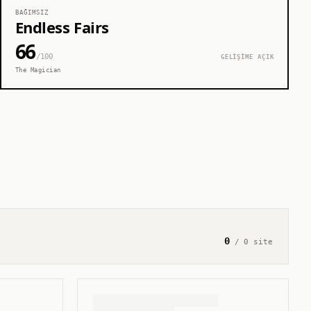
BAĞIMSIZ
Endless Fairs
66
/100
GELİŞİME AÇIK
The Magician
0
/
0
site