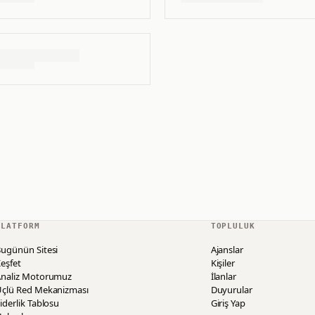
PLATFORM
TOPLULUK
ugünün Sitesi
Ajanslar
eşfet
Kişiler
Analiz Motorumuz
İlanlar
Üçlü Red Mekanizması
Duyurular
iderlik Tablosu
Giriş Yap