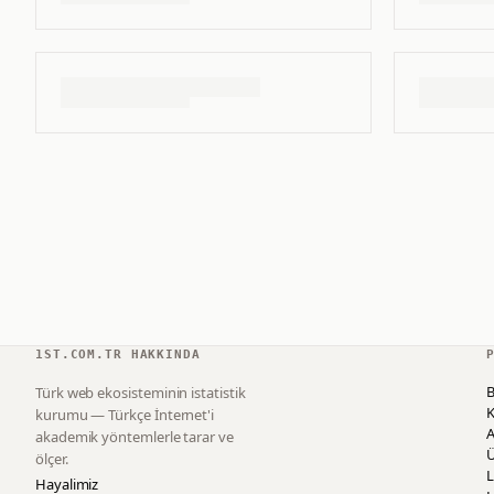
1ST.COM.TR HAKKINDA
B
Türk web ekosisteminin istatistik
K
kurumu — Türkçe İnternet'i
akademik yöntemlerle tarar ve
ölçer.
L
Hayalimiz