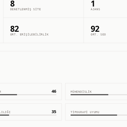
8
1
DENETLENMIŞ SITE
AJANS
82
92
ORT. ERIŞILEBILIRLIK
ORT. SEO
46
M
MÜHENDISLIK
35
LILIĞI
TIPOGRAFI UYUMU