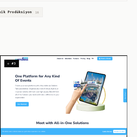
nik Prodüksiyon
16
◇ #3