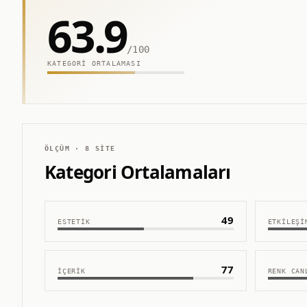
63.9
/100
KATEGORI ORTALAMASI
ÖLÇÜM ·
8
SITE
Kategori Ortalamaları
49
ESTETIK
ETKILEŞI
77
İÇERIK
RENK CAN