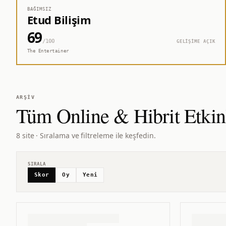
BAĞIMSIZ
Etud Bilişim
69
/100
GELİŞİME AÇIK
The Entertainer
ARŞIV
Tüm
Online & Hibrit Etkin
8 site · Sıralama ve filtreleme ile keşfedin.
SIRALA
Skor
Oy
Yeni