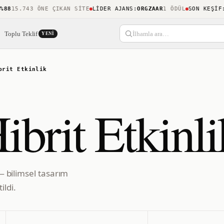
8
15.743 ÖNE ÇIKAN SITE
LIDER AJANS
:
ORGZAAR
1 ÖDÜL
SON KEŞIF
:
KI
Toplu Teklif
İlhamla ara…
YENI
brit Etkinlik
brit Etkinli
 — bilimsel tasarım
ildi.