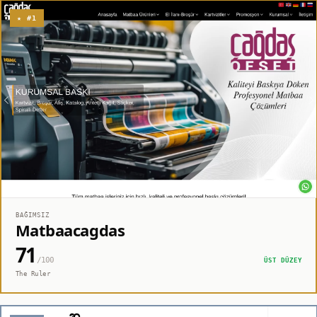
★ #1
BAĞIMSIZ
Matbaacagdas
71
/100
ÜST DÜZEY
The Ruler