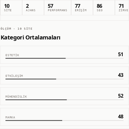
10
2
57
77
86
71
SITE
AJANS
PERFORMANS
ERIŞIM
SEO
ZIRVE
ÖLÇÜM ·
10
SITE
Kategori Ortalamaları
51
ESTETIK
43
ETKILEŞIM
52
MÜHENDISLIK
48
MARKA