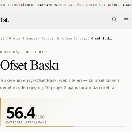
NETLENDI
İNDEKS KAPSAMI
:
%88
15.741 ÖNE ÇIKAN SITE
LIDER AJANS
:
1st
.
/
Üretim & Sanayi
/
Ambalaj & Matbaa Sanayii
/
Ofset Baskı
MIKRO NIŞ
·
OFSET BASKI
Ofset Baskı
Türkiye'nin en iyi Ofset Baskı web siteleri — bilimsel tasarım
denetiminden geçmiş 10 proje, 2 ajans tarafından üretildi.
56.4
/100
KATEGORI ORTALAMASI