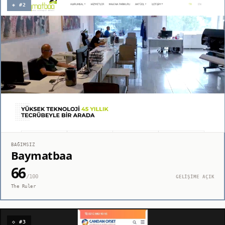
◈ #2
BAĞIMSIZ
Baymatbaa
66
/100
GELİŞİME AÇIK
The Ruler
◇ #3