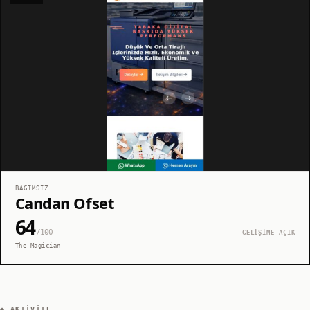
BAĞIMSIZ
Candan Ofset
64
/100
GELİŞİME AÇIK
The Magician
◆ AKTIVITE