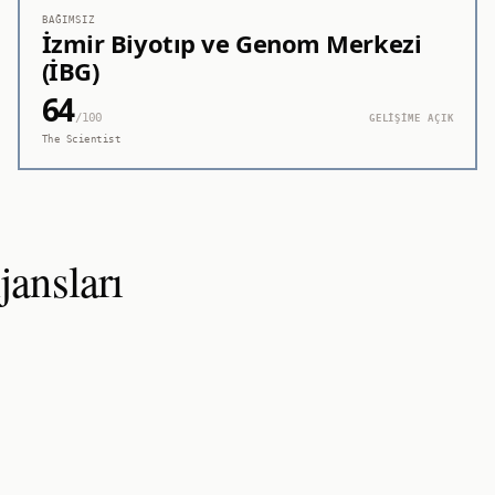
BAĞIMSIZ
İzmir Biyotıp ve Genom Merkezi
(İBG)
64
/100
GELİŞİME AÇIK
The Scientist
ansları