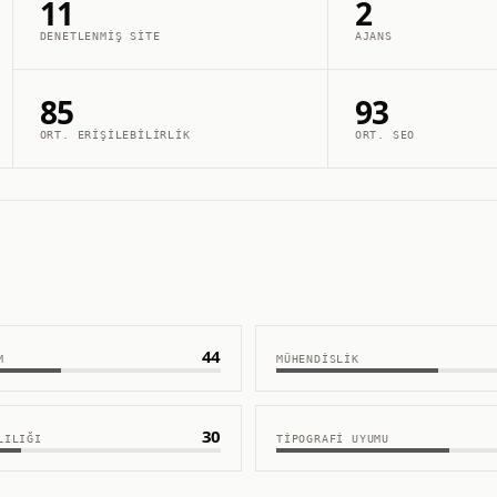
11
2
DENETLENMIŞ SITE
AJANS
85
93
ORT. ERIŞILEBILIRLIK
ORT. SEO
44
M
MÜHENDISLIK
30
LILIĞI
TIPOGRAFI UYUMU