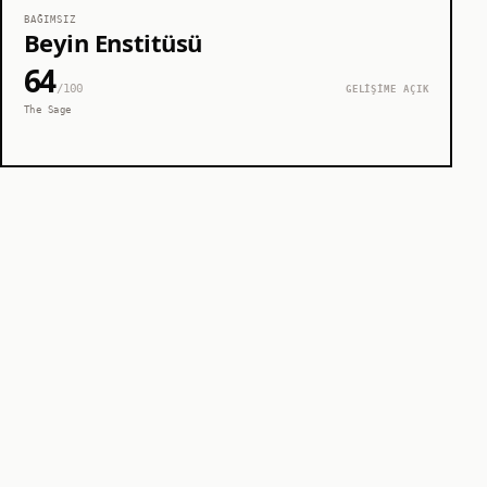
BAĞIMSIZ
Beyin Enstitüsü
64
/100
GELİŞİME AÇIK
The Sage