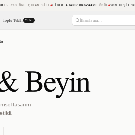
5.738 ÖNE ÇIKAN SITE
LIDER AJANS
:
ORGZAAR
1 ÖDÜL
SON KEŞIF
:
NOUC
Toplu Teklif
İlhamla ara…
YENI
in
 & Beyin
limsel tasarım
tildi.