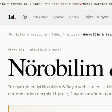
LI ENDEKS
:
62 / 100
13.777 SITE DENETLENDI
İNDEKS KAPSAMI
:
%88
1
1st
.
Dijital Dünya
Kategoriler
Ajanslar
Liderlik
/
Bilim & Araştırma
/
Tıbbi Araştırma
/
Nörobilim & Bey
MIKRO NIŞ
·
NÖROBILIM & BEYIN
Nörobilim
Türkiye'nin en iyi Nörobilim & Beyin web siteleri — bi
denetiminden geçmiş 11 proje, 2 ajans tarafından üre