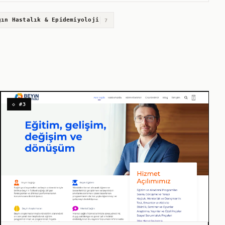
gın Hastalık & Epidemiyoloji
7
◇ #3