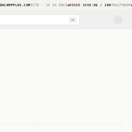
AMPPLUS.COM
SITE · 15 SA ÖNCE
REKOR SKOR
:
96 / 100
TRUSTHOOP
LI
⌘K