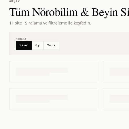
ARŞIV
Tüm
Nörobilim & Beyin
Si
11 site · Sıralama ve filtreleme ile keşfedin.
SIRALA
Skor
Oy
Yeni