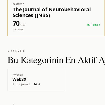
BAĞIMSIZ
The Journal of Neurobehavioral
Sciences (JNBS)
70
/100
ÜST DÜZEY
The Sage
◆ AKTIVITE
Bu Kategorinin En Aktif Aj
İSTANBUL
Web8X
1
proje
·
ort.
56.0