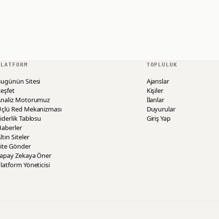
PLATFORM
TOPLULUK
ugünün Sitesi
Ajanslar
eşfet
Kişiler
Analiz Motorumuz
İlanlar
Üçlü Red Mekanizması
Duyurular
iderlik Tablosu
Giriş Yap
aberler
ltın Siteler
ite Gönder
Yapay Zekaya Öner
latform Yöneticisi