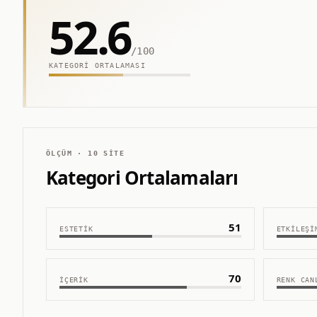
52.6
/100
KATEGORI ORTALAMASI
ÖLÇÜM ·
10
SITE
Kategori Ortalamaları
51
ESTETIK
ETKILEŞI
70
İÇERIK
RENK CAN