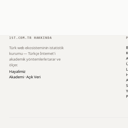
1ST.COM.TR HAKKINDA
B
Türk web ekosisteminin istatistik
K
kurumu — Türkçe İnternet'i
akademik yöntemlerle tarar ve
ölçer.
L
Hayalimiz
H
Akademi · Açık Veri
A
S
P