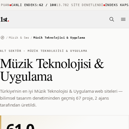
AN
CANLI ENDEKS
:
62 / 100
13.782 SITE DENETLENDI
İNDEKS KAPSAMI
1st
.
/
Müzik & Ses
/
Müzik Teknolojisi & Uygulama
ALT SEKTÖR
·
MÜZIK TEKNOLOJISI & UYGULAMA
Müzik Teknolojisi &
Uygulama
Türkiye'nin en iyi Müzik Teknolojisi & Uygulama web siteleri —
bilimsel tasarım denetiminden geçmiş 67 proje, 2 ajans
tarafından üretildi.