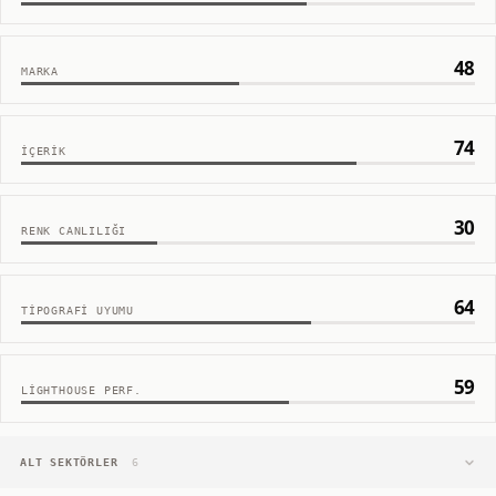
48
MARKA
74
İÇERIK
30
RENK CANLILIĞI
64
TIPOGRAFI UYUMU
59
LIGHTHOUSE PERF.
ALT SEKTÖRLER
6