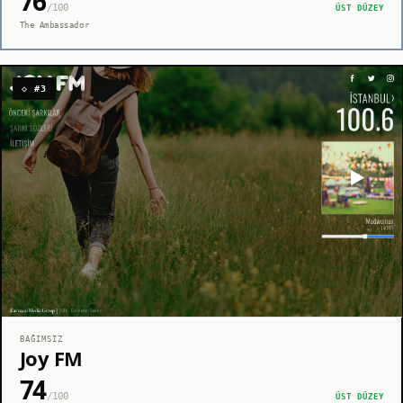
76
/100
ÜST DÜZEY
The Ambassador
◇ #3
BAĞIMSIZ
Joy FM
74
/100
ÜST DÜZEY