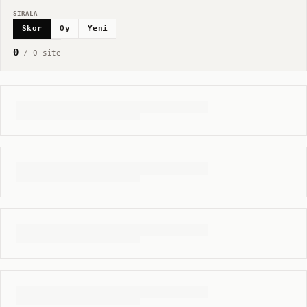
SIRALA
Skor
Oy
Yeni
0
/
0
site