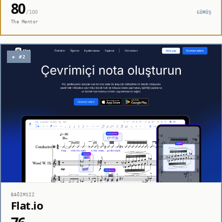
80
/100
GÜMÜŞ
The Mentor
◈ #2
BAĞIMSIZ
Flat.io