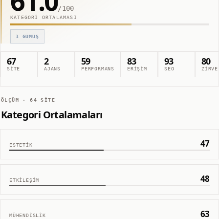
61.0
/100
KATEGORI ORTALAMASI
1
GÜMÜŞ
67
2
59
83
93
80
SITE
AJANS
PERFORMANS
ERIŞIM
SEO
ZIRVE
ÖLÇÜM ·
64
SITE
Kategori Ortalamaları
47
ESTETIK
48
ETKILEŞIM
63
MÜHENDISLIK