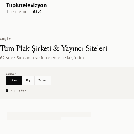
Tuplutelevizyon
1
proje
·
ort.
68.0
ARŞIV
Tüm
Plak Şirketi & Yayıncı
Siteleri
62 site · Sıralama ve filtreleme ile keşfedin.
SIRALA
Skor
Oy
Yeni
0
/
0
site