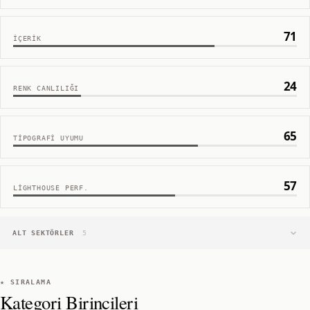
71
İÇERIK
24
RENK CANLILIĞI
65
TIPOGRAFI UYUMU
57
LIGHTHOUSE PERF.
ALT SEKTÖRLER
5
★ SIRALAMA
Kategori Birincileri