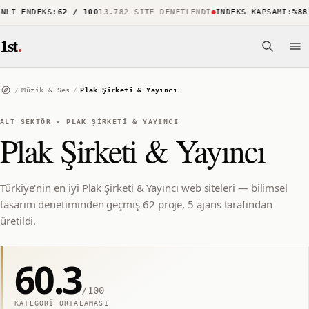
LI ENDEKS
:
62 / 100
13.782 SITE DENETLENDI
İNDEKS KAPSAMI
:
%88
15
1st
.
/
Müzik & Ses
/
Plak Şirketi & Yayıncı
ALT SEKTÖR
·
PLAK ŞIRKETI & YAYINCI
Plak Şirketi & Yayıncı
Türkiye'nin en iyi Plak Şirketi & Yayıncı web siteleri — bilimsel
tasarım denetiminden geçmiş 62 proje, 5 ajans tarafından
üretildi.
60.3
/100
KATEGORI ORTALAMASI