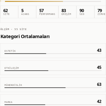
62
5
57
83
90
79
SITE
AJANS
PERFORMANS
ERIŞIM
SEO
ZIRVE
ÖLÇÜM ·
55
SITE
Kategori Ortalamaları
43
ESTETIK
45
ETKILEŞIM
63
MÜHENDISLIK
42
MARKA