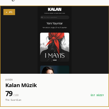
★ #1
AVOEN
Kalan Müzik
79
/100
ÜST DÜZEY
The Guardian