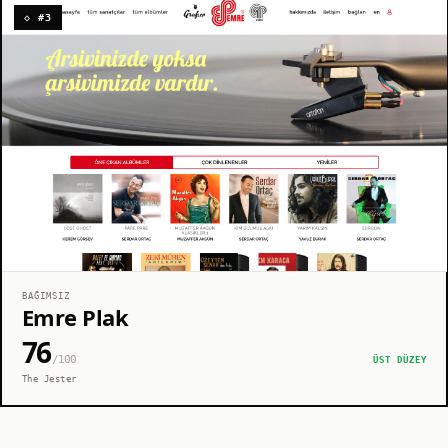
◇ #3
BAĞIMSIZ
Emre Plak
76
/100
ÜST DÜZEY
The Jester