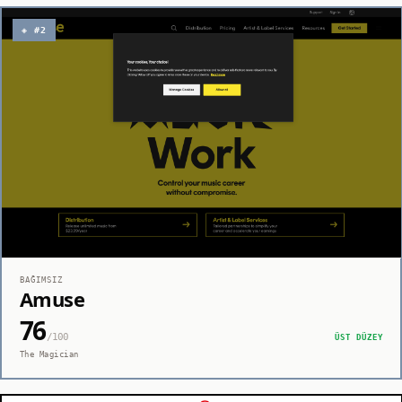
◈ #2
BAĞIMSIZ
Amuse
76
/100
ÜST DÜZEY
The Magician