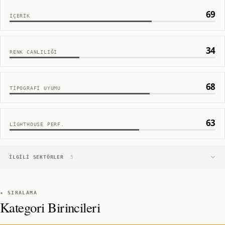
69
İÇERIK
34
RENK CANLILIĞI
68
TIPOGRAFI UYUMU
63
LIGHTHOUSE PERF.
İLGILI SEKTÖRLER
5
★ SIRALAMA
Kategori Birincileri