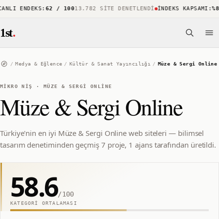
NLI ENDEKS
:
62 / 100
13.782 SITE DENETLENDI
İNDEKS KAPSAMI
:
%88
1
1st
.
/
Medya & Eğlence
/
Kültür & Sanat Yayıncılığı
/
Müze & Sergi Online
MIKRO NIŞ
·
MÜZE & SERGI ONLINE
Müze & Sergi Online
Türkiye'nin en iyi Müze & Sergi Online web siteleri — bilimsel
tasarım denetiminden geçmiş 7 proje, 1 ajans tarafından üretildi.
58.6
/100
KATEGORI ORTALAMASI