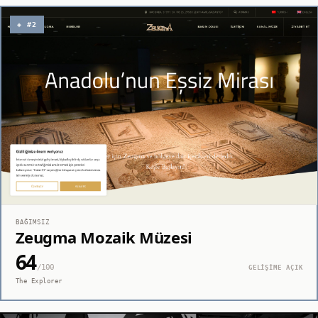
◈ #2
BAĞIMSIZ
Zeugma Mozaik Müzesi
64
/100
GELİŞİME AÇIK
The Explorer