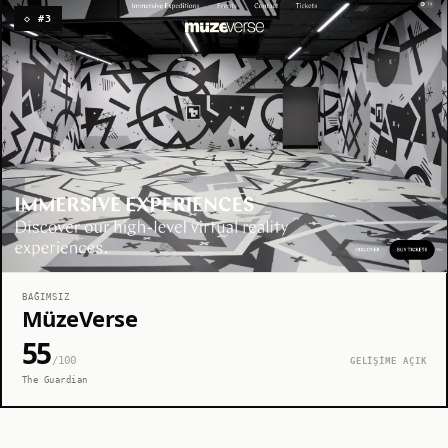
◇ #3
BAĞIMSIZ
MüzeVerse
55
/100
GELİŞİME AÇIK
The Guardian