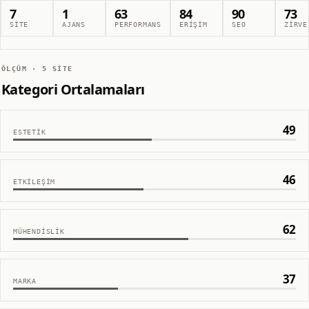
7
1
63
84
90
73
SITE
AJANS
PERFORMANS
ERIŞIM
SEO
ZIRVE
ÖLÇÜM ·
5
SITE
Kategori Ortalamaları
49
ESTETIK
46
ETKILEŞIM
62
MÜHENDISLIK
37
MARKA