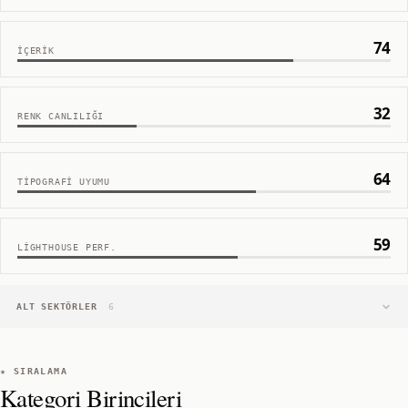
74
İÇERIK
32
RENK CANLILIĞI
64
TIPOGRAFI UYUMU
59
LIGHTHOUSE PERF.
ALT SEKTÖRLER
6
★ SIRALAMA
Kategori Birincileri