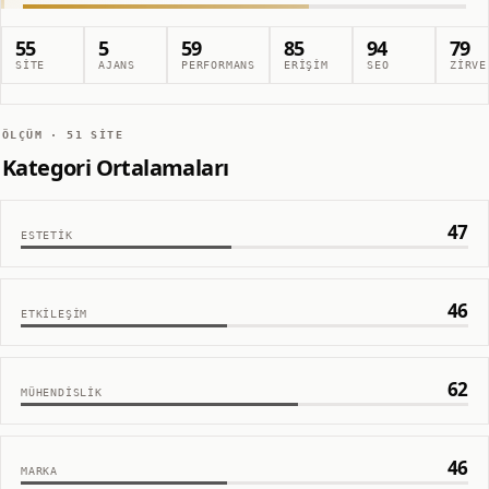
55
5
59
85
94
79
SITE
AJANS
PERFORMANS
ERIŞIM
SEO
ZIRVE
ÖLÇÜM ·
51
SITE
Kategori Ortalamaları
47
ESTETIK
46
ETKILEŞIM
62
MÜHENDISLIK
46
MARKA