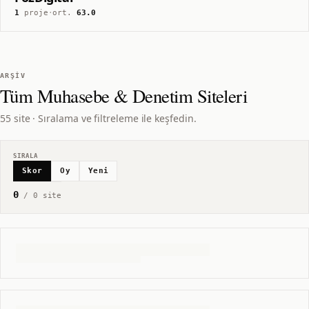
1
proje
·
ort.
63.0
ARŞIV
Tüm
Muhasebe & Denetim
Siteleri
55 site · Sıralama ve filtreleme ile keşfedin.
SIRALA
Skor
Oy
Yeni
0
/
0
site