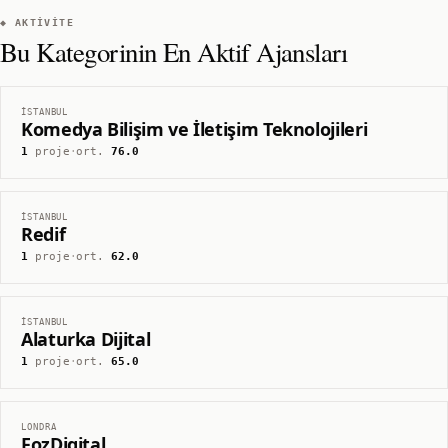
◆ AKTIVITE
Bu Kategorinin En Aktif Ajansları
İSTANBUL
Komedya Bilişim ve İletişim Teknolojileri
1
proje
·
ort.
76.0
İSTANBUL
Redif
1
proje
·
ort.
62.0
İSTANBUL
Alaturka Dijital
1
proje
·
ort.
65.0
LONDRA
FozDigital