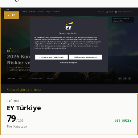
★ #1
BAĞIMSIZ
EY Türkiye
79
/100
ÜST DÜZEY
The Magician