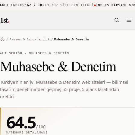
LI ENDEKS
:
62 / 100
13.782 SITE DENETLENDI
İNDEKS KAPSAMI
:
%88
1
1st
.
/
Finans & Sigortacılık
/
Muhasebe & Denetim
ALT SEKTÖR
·
MUHASEBE & DENETIM
Muhasebe & Denetim
Türkiye'nin en iyi Muhasebe & Denetim web siteleri — bilimsel
tasarım denetiminden geçmiş 55 proje, 5 ajans tarafından
üretildi.
64.5
/100
KATEGORI ORTALAMASI