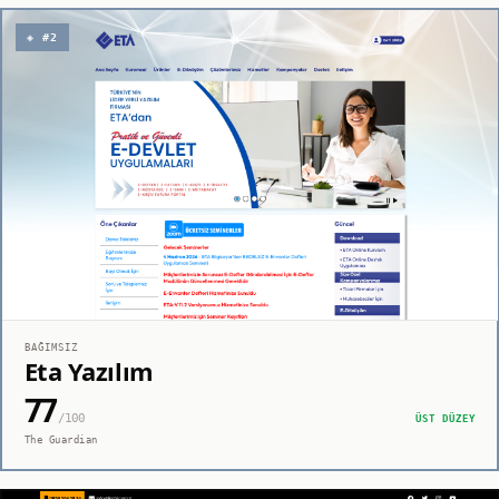
◈ #2
BAĞIMSIZ
Eta Yazılım
77
/100
ÜST DÜZEY
The Guardian