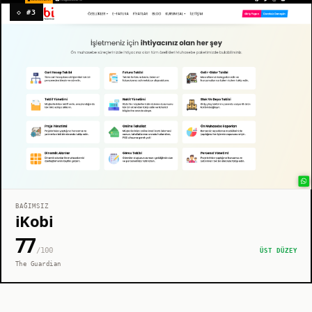
◇ #3
BAĞIMSIZ
iKobi
77
/100
ÜST DÜZEY
The Guardian