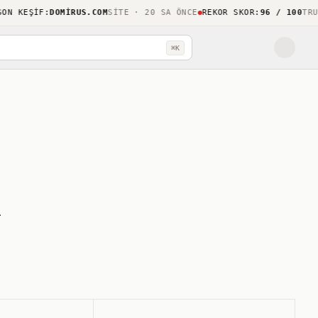
 KEŞIF
:
DOMIRUS.COM
SITE · 20 SA ÖNCE
REKOR SKOR
:
96 / 100
TRUSTH
⌘K