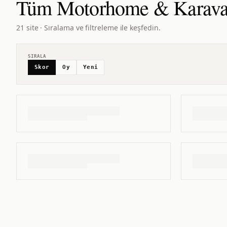
Tüm
Motorhome & Karav
21 site · Sıralama ve filtreleme ile keşfedin.
SIRALA
Skor
Oy
Yeni