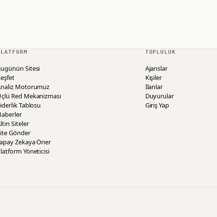
PLATFORM
TOPLULUK
ugünün Sitesi
Ajanslar
eşfet
Kişiler
Analiz Motorumuz
İlanlar
Üçlü Red Mekanizması
Duyurular
iderlik Tablosu
Giriş Yap
aberler
ltın Siteler
ite Gönder
Yapay Zekaya Öner
latform Yöneticisi