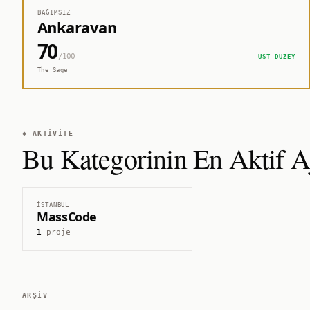
BAĞIMSIZ
Ankaravan
70
/100
ÜST DÜZEY
The Sage
◆ AKTIVITE
Bu Kategorinin En Aktif Aj
İSTANBUL
MassCode
1
proje
ARŞIV