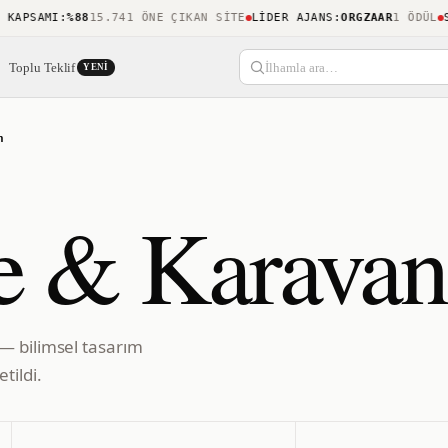
PSAMI
:
%88
15.741 ÖNE ÇIKAN SITE
LIDER AJANS
:
ORGZAAR
1 ÖDÜL
SON
Toplu Teklif
İlhamla ara…
YENI
n
 & Karavan
— bilimsel tasarım
tildi.