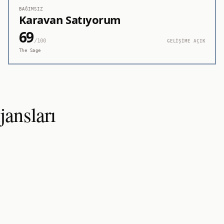
BAĞIMSIZ
Karavan Satıyorum
69
/100
GELİŞİME AÇIK
The Sage
ansları