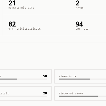
21
2
DENETLENMIŞ SITE
AJANS
82
94
ORT. ERIŞILEBILIRLIK
ORT. SEO
50
M
MÜHENDISLIK
20
LILIĞI
TIPOGRAFI UYUMU