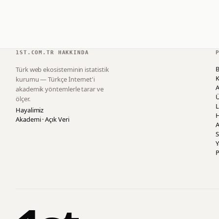
1ST.COM.TR HAKKINDA
B
Türk web ekosisteminin istatistik
K
kurumu — Türkçe İnternet'i
akademik yöntemlerle tarar ve
ölçer.
L
Hayalimiz
H
Akademi · Açık Veri
A
S
P