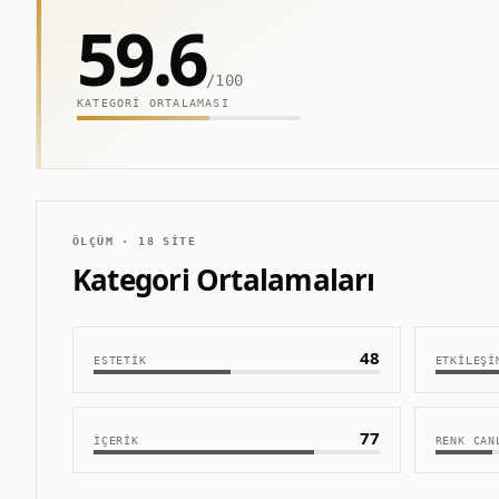
59.6
/100
KATEGORI ORTALAMASI
ÖLÇÜM ·
18
SITE
Kategori Ortalamaları
48
ESTETIK
ETKILEŞI
77
İÇERIK
RENK CAN