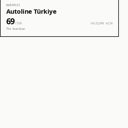
BAĞIMSIZ
Autoline Türkiye
69
/100
GELİŞİME AÇIK
The Guardian