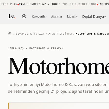
83 PUAN
CANLI ENDEKS
:
62 / 100
13.780 SITE DENETLENDI
İNDEKS KA
1st
.
Dijital Dünya
Kategoriler
Ajanslar
Liderlik
/
Seyahat & Turizm
/
Araç Kiralama
/
Motorhome & Karava
MIKRO NIŞ
·
MOTORHOME & KARAVAN
Motorhome
Türkiye'nin en iyi Motorhome & Karavan web siteleri 
denetiminden geçmiş 21 proje, 2 ajans tarafından üre