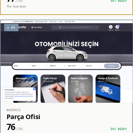
/100
ÜST DÜZEY
The Guardian
◈ #2
BAĞIMSIZ
Parça Ofisi
76
/100
ÜST DÜZEY