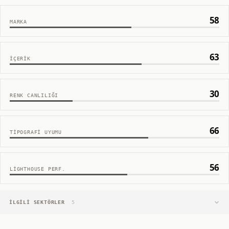
58
MARKA
63
İÇERIK
30
RENK CANLILIĞI
66
TIPOGRAFI UYUMU
56
LIGHTHOUSE PERF.
İLGILI SEKTÖRLER
5