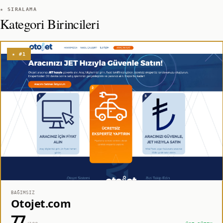
★ SIRALAMA
Kategori Birincileri
★ #1
BAĞIMSIZ
Otojet.com
77