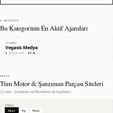
◆ AKTIVITE
Bu Kategorinin En Aktif Ajansları
İSTANBUL
Vegasis Medya
1
proje
·
ort.
67.0
ARŞIV
Tüm
Motor & Şanzıman Parçası
Siteleri
12 site · Sıralama ve filtreleme ile keşfedin.
SIRALA
Skor
Oy
Yeni