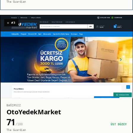
The Guardian
◇ #3
BAĞIMSIZ
OtoYedekMarket
71
/100
ÜST DÜZEY
The Guardian