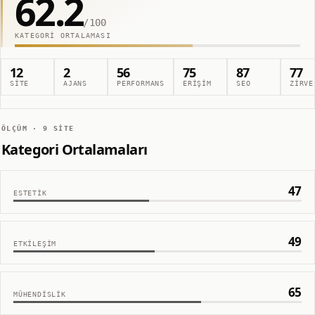
62.2
/100
KATEGORI ORTALAMASI
12
2
56
75
87
77
SITE
AJANS
PERFORMANS
ERIŞIM
SEO
ZIRVE
ÖLÇÜM ·
9
SITE
Kategori Ortalamaları
47
ESTETIK
49
ETKILEŞIM
65
MÜHENDISLIK