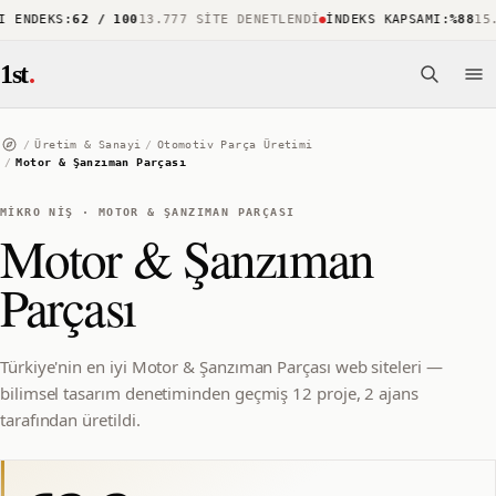
ENDEKS
:
62 / 100
13.777 SITE DENETLENDI
İNDEKS KAPSAMI
:
%88
15.7
1st
.
/
Üretim & Sanayi
/
Otomotiv Parça Üretimi
/
Motor & Şanzıman Parçası
MIKRO NIŞ
·
MOTOR & ŞANZIMAN PARÇASI
Motor & Şanzıman
Parçası
Türkiye'nin en iyi Motor & Şanzıman Parçası web siteleri —
bilimsel tasarım denetiminden geçmiş 12 proje, 2 ajans
tarafından üretildi.