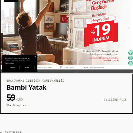
BRANDWORKS İLETIŞIM DANIŞMANLIĞI
Bambi Yatak
59
/100
GELİŞİME AÇIK
The Guardian
◆ AKTIVITE