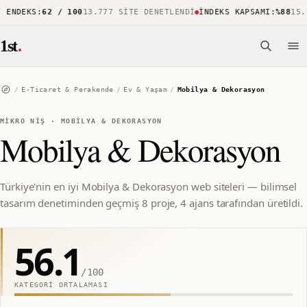
NDEKS
:
62 / 100
13.777 SITE DENETLENDI
İNDEKS KAPSAMI
:
%88
15.73
1st
.
/
E-Ticaret & Perakende
/
Ev & Yaşam
/
Mobilya & Dekorasyon
MIKRO NIŞ
·
MOBILYA & DEKORASYON
Mobilya & Dekorasyon
Türkiye'nin en iyi Mobilya & Dekorasyon web siteleri — bilimsel
tasarım denetiminden geçmiş 8 proje, 4 ajans tarafından üretildi.
56.1
/100
KATEGORI ORTALAMASI