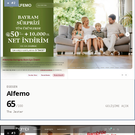
◈ #2
EGEGEN
Alfemo
65
/100
GELİŞİME AÇIK
The Jester
◇ #3