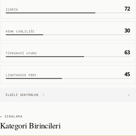
72
İÇERIK
30
RENK CANLILIĞI
63
TIPOGRAFI UYUMU
45
LIGHTHOUSE PERF.
İLGILI SEKTÖRLER
3
★ SIRALAMA
Kategori Birincileri