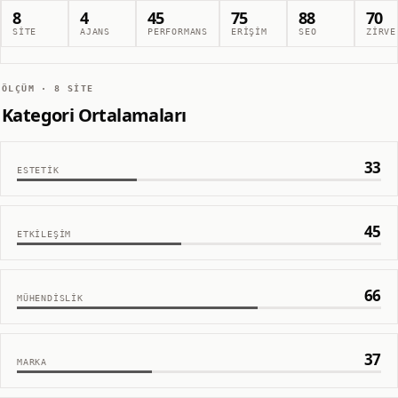
8
4
45
75
88
70
SITE
AJANS
PERFORMANS
ERIŞIM
SEO
ZIRVE
ÖLÇÜM ·
8
SITE
Kategori Ortalamaları
33
ESTETIK
45
ETKILEŞIM
66
MÜHENDISLIK
37
MARKA