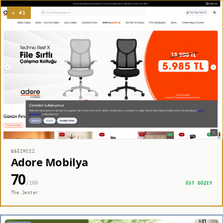
★ #1
BAĞIMSIZ
Adore Mobilya
70
/100
ÜST DÜZEY
The Jester