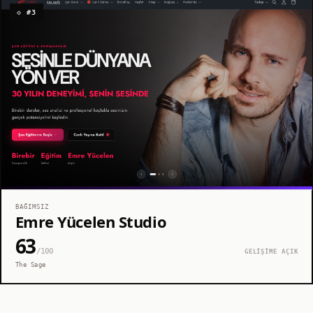
◇ #3
BAĞIMSIZ
Emre Yücelen Studio
63
/100
GELİŞİME AÇIK
The Sage