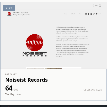
◈ #2
BAĞIMSIZ
Noiseist Records
64
/100
GELİŞİME AÇIK
The Magician