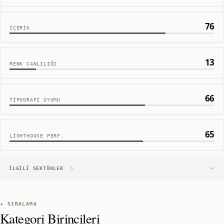
76
İÇERIK
13
RENK CANLILIĞI
66
TIPOGRAFI UYUMU
65
LIGHTHOUSE PERF.
İLGILI SEKTÖRLER
5
★ SIRALAMA
Kategori Birincileri