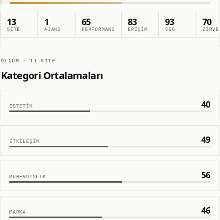
13
1
65
83
93
70
SITE
AJANS
PERFORMANS
ERIŞIM
SEO
ZIRVE
ÖLÇÜM ·
11
SITE
Kategori Ortalamaları
40
ESTETIK
49
ETKILEŞIM
56
MÜHENDISLIK
46
MARKA