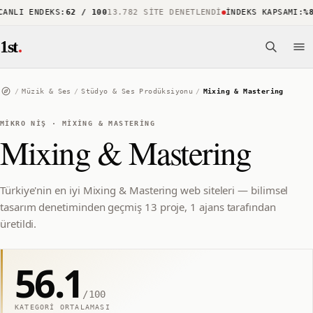
NLI ENDEKS
:
62 / 100
13.782 SITE DENETLENDI
İNDEKS KAPSAMI
:
%88
1st
.
/
Müzik & Ses
/
Stüdyo & Ses Prodüksiyonu
/
Mixing & Mastering
MIKRO NIŞ
·
MIXING & MASTERING
Mixing & Mastering
Türkiye'nin en iyi Mixing & Mastering web siteleri — bilimsel
tasarım denetiminden geçmiş 13 proje, 1 ajans tarafından
üretildi.
56.1
/100
KATEGORI ORTALAMASI