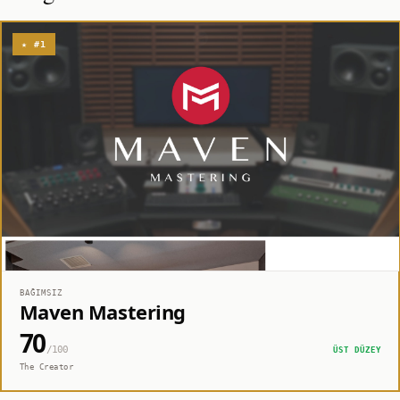
★ #1
BAĞIMSIZ
Maven Mastering
70
/100
ÜST DÜZEY
The Creator