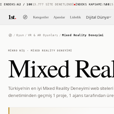
ENDEKS
:
62 / 100
13.777 SITE DENETLENDI
İNDEKS KAPSAMI
:
%88
15.73
1st
.
Dijital Dünya
Kategoriler
Ajanslar
Liderlik
/
Oyun
/
VR & AR Oyunları
/
Mixed Reality Deneyimi
MIKRO NIŞ
·
MIXED REALITY DENEYIMI
Mixed Real
Türkiye'nin en iyi Mixed Reality Deneyimi web siteleri
denetiminden geçmiş 1 proje, 1 ajans tarafından üret