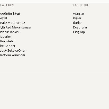
PLATFORM
TOPLULUK
ugünün Sitesi
Ajanslar
eşfet
Kişiler
Analiz Motorumuz
İlanlar
Üçlü Red Mekanizması
Duyurular
iderlik Tablosu
Giriş Yap
aberler
ltın Siteler
ite Gönder
Yapay Zekaya Öner
latform Yöneticisi