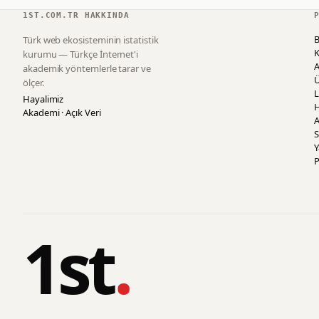
1ST.COM.TR HAKKINDA
B
Türk web ekosisteminin istatistik
K
kurumu — Türkçe İnternet'i
akademik yöntemlerle tarar ve
ölçer.
L
Hayalimiz
H
Akademi · Açık Veri
A
S
P
1st
.