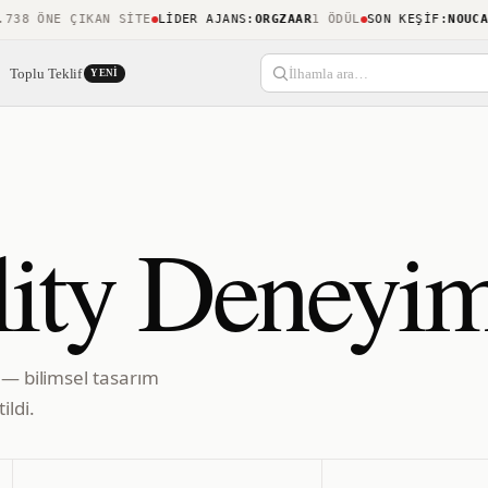
8 ÖNE ÇIKAN SITE
LIDER AJANS
:
ORGZAAR
1 ÖDÜL
SON KEŞIF
:
NOUCAMP
Toplu Teklif
İlhamla ara…
YENI
ity Deneyim
 — bilimsel tasarım
ildi.