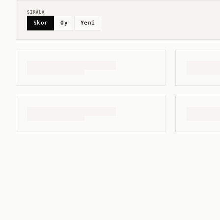
SIRALA
Skor
Oy
Yeni