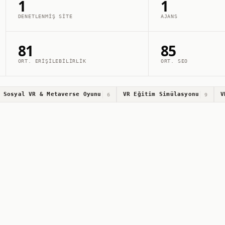
1
1
DENETLENMIŞ SITE
AJANS
81
85
ORT. ERIŞILEBILIRLIK
ORT. SEO
Sosyal VR & Metaverse Oyunu
VR Eğitim Simülasyonu
V
6
9