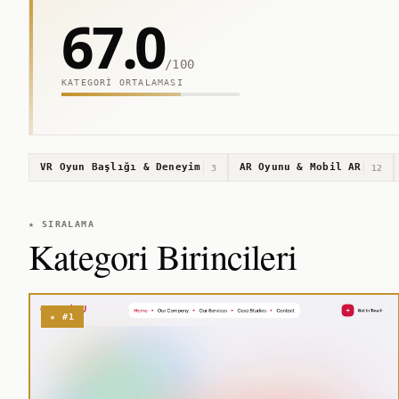
67.0
/100
KATEGORI ORTALAMASI
VR Oyun Başlığı & Deneyim
AR Oyunu & Mobil AR
3
12
★ SIRALAMA
Kategori Birincileri
★ #1