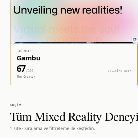
BAĞIMSIZ
Gambu
67
/100
GELİŞİME AÇIK
The Creator
ARŞIV
Tüm
Mixed Reality Deney
1 site · Sıralama ve filtreleme ile keşfedin.