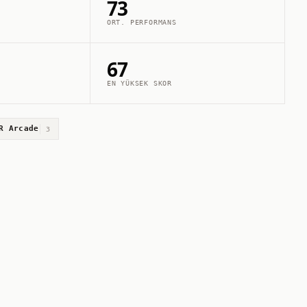
73
ORT. PERFORMANS
67
EN YÜKSEK SKOR
R Arcade
3