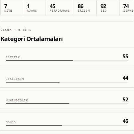
7
1
45
86
92
74
SITE
AJANS
PERFORMANS
ERIŞIM
SEO
ZIRVE
ÖLÇÜM ·
6
SITE
Kategori Ortalamaları
55
ESTETIK
44
ETKILEŞIM
52
MÜHENDISLIK
46
MARKA