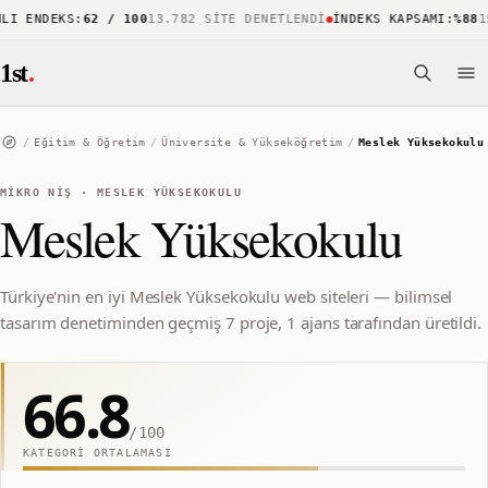
 ENDEKS
:
62 / 100
13.782 SITE DENETLENDI
İNDEKS KAPSAMI
:
%88
15.
1st
.
/
Eğitim & Öğretim
/
Üniversite & Yükseköğretim
/
Meslek Yüksekokulu
MIKRO NIŞ
·
MESLEK YÜKSEKOKULU
Meslek Yüksekokulu
Türkiye'nin en iyi Meslek Yüksekokulu web siteleri — bilimsel
tasarım denetiminden geçmiş 7 proje, 1 ajans tarafından üretildi.
66.8
/100
KATEGORI ORTALAMASI