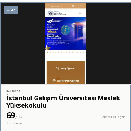
◈ #2
BAĞIMSIZ
İstanbul Gelişim Üniversitesi Meslek
Yüksekokulu
69
/100
GELİŞİME AÇIK
The Mentor