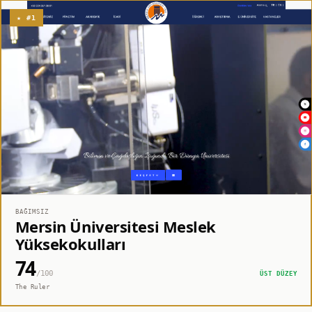
★ #1
BAĞIMSIZ
Mersin Üniversitesi Meslek
Yüksekokulları
74
/100
ÜST DÜZEY
The Ruler