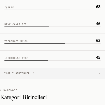
68
İÇERIK
46
RENK CANLILIĞI
63
TIPOGRAFI UYUMU
45
LIGHTHOUSE PERF.
İLGILI SEKTÖRLER
3
★ SIRALAMA
Kategori Birincileri