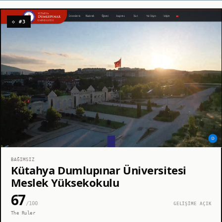
◇ #3
BAĞIMSIZ
Kütahya Dumlupınar Üniversitesi
Meslek Yüksekokulu
67
/100
GELİŞİME AÇIK
The Ruler