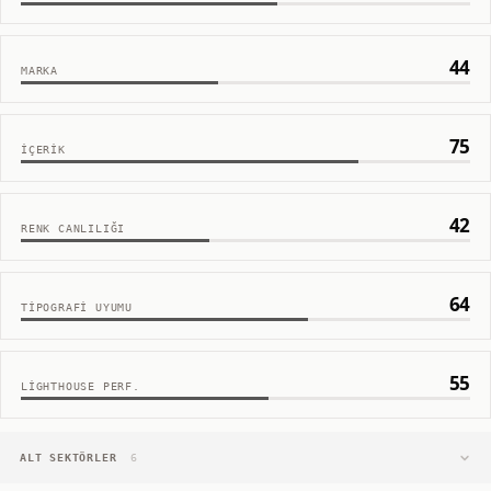
44
MARKA
75
İÇERIK
42
RENK CANLILIĞI
64
TIPOGRAFI UYUMU
55
LIGHTHOUSE PERF.
ALT SEKTÖRLER
6