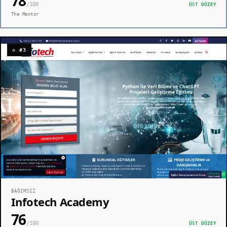
78
/100
ÜST DÜZEY
The Mentor
◇ #3
BAĞIMSIZ
Infotech Academy
76
/100
ÜST DÜZEY