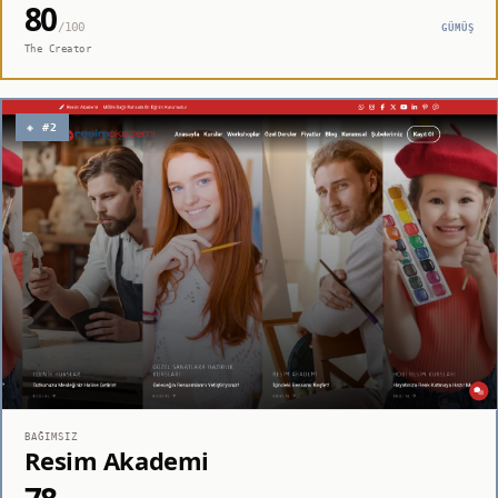
80
/100
GÜMÜŞ
The Creator
◈ #2
BAĞIMSIZ
Resim Akademi