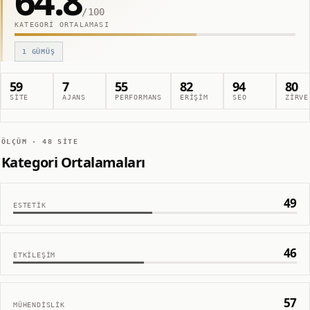
64.8
/100
KATEGORI ORTALAMASI
1
GÜMÜŞ
59
7
55
82
94
80
SITE
AJANS
PERFORMANS
ERIŞIM
SEO
ZIRVE
ÖLÇÜM ·
48
SITE
Kategori Ortalamaları
49
ESTETIK
46
ETKILEŞIM
57
MÜHENDISLIK