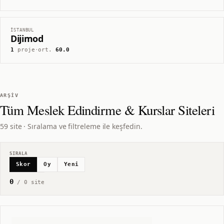
İSTANBUL
Dijimod
1
proje
·
ort.
60.0
ARŞIV
Tüm
Meslek Edindirme & Kurslar
Siteleri
59 site · Sıralama ve filtreleme ile keşfedin.
SIRALA
Skor
Oy
Yeni
0
/
0
site