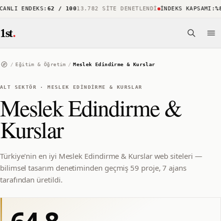
NLI ENDEKS
:
62 / 100
13.782 SITE DENETLENDI
İNDEKS KAPSAMI
:
%88
1
1st
.
/
Eğitim & Öğretim
/
Meslek Edindirme & Kurslar
ALT SEKTÖR
·
MESLEK EDINDIRME & KURSLAR
Meslek Edindirme &
Kurslar
Türkiye'nin en iyi Meslek Edindirme & Kurslar web siteleri —
bilimsel tasarım denetiminden geçmiş 59 proje, 7 ajans
tarafından üretildi.