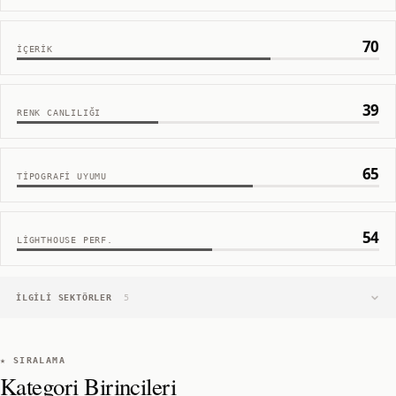
70
İÇERIK
39
RENK CANLILIĞI
65
TIPOGRAFI UYUMU
54
LIGHTHOUSE PERF.
İLGILI SEKTÖRLER
5
★ SIRALAMA
Kategori Birincileri