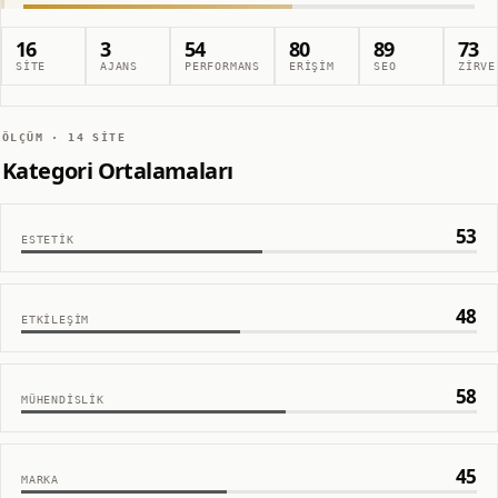
16
3
54
80
89
73
SITE
AJANS
PERFORMANS
ERIŞIM
SEO
ZIRVE
ÖLÇÜM ·
14
SITE
Kategori Ortalamaları
53
ESTETIK
48
ETKILEŞIM
58
MÜHENDISLIK
45
MARKA