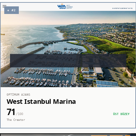
◈ #2
OPTIMUM AJANS
West Istanbul Marina
71
/100
ÜST DÜZEY
The Creator