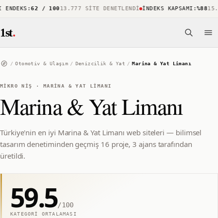
ENDEKS
:
62 / 100
13.777 SITE DENETLENDI
İNDEKS KAPSAMI
:
%88
15.73
1st
.
/
Otomotiv & Ulaşım
/
Denizcilik & Yat
/
Marina & Yat Limanı
MIKRO NIŞ
·
MARINA & YAT LIMANI
Marina & Yat Limanı
Türkiye'nin en iyi Marina & Yat Limanı web siteleri — bilimsel
tasarım denetiminden geçmiş 16 proje, 3 ajans tarafından
üretildi.
59.5
/100
KATEGORI ORTALAMASI