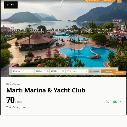
◇ #3
BAĞIMSIZ
Martı Marina & Yacht Club
70
/100
ÜST DÜZEY
The Caregiver