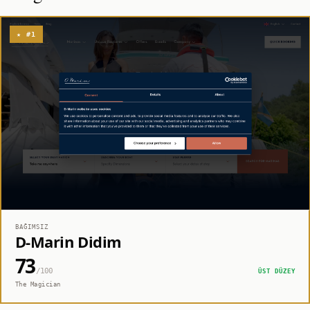
★ #1
BAĞIMSIZ
D-Marin Didim
73
/100
ÜST DÜZEY
The Magician