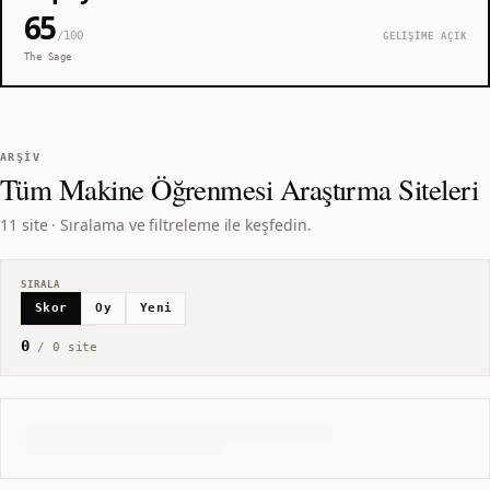
65
/100
GELİŞİME AÇIK
The Sage
ARŞIV
Tüm
Makine Öğrenmesi Araştırma
Siteleri
11 site · Sıralama ve filtreleme ile keşfedin.
SIRALA
Skor
Oy
Yeni
0
/
0
site