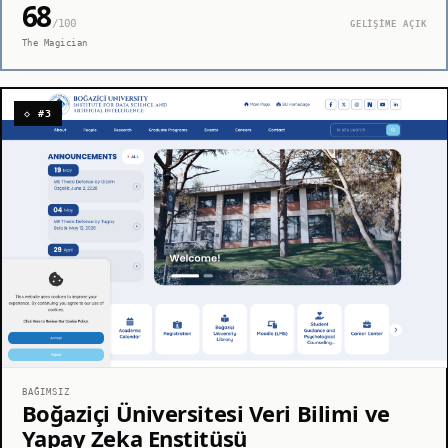
68
/100
GELİŞİME AÇIK
The Magician
◇ #3
BAĞIMSIZ
Boğaziçi Üniversitesi Veri Bilimi ve
Yapay Zeka Enstitüsü