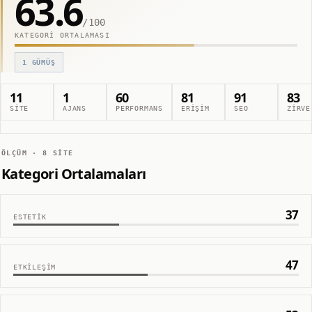
63.6
/100
KATEGORI ORTALAMASI
1
GÜMÜŞ
11
1
60
81
91
83
SITE
AJANS
PERFORMANS
ERIŞIM
SEO
ZIRVE
ÖLÇÜM ·
8
SITE
Kategori Ortalamaları
37
ESTETIK
47
ETKILEŞIM