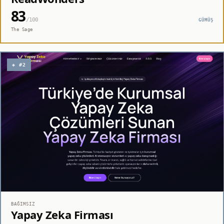
83
/100
GÜMÜŞ
The Sage
◈ #2
BAĞIMSIZ
Yapay Zeka Firması