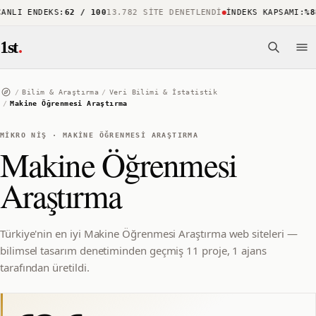
NLI ENDEKS
:
62 / 100
13.782 SITE DENETLENDI
İNDEKS KAPSAMI
:
%88
1
1st
.
/
Bilim & Araştırma
/
Veri Bilimi & İstatistik
/
Makine Öğrenmesi Araştırma
MIKRO NIŞ
·
MAKINE ÖĞRENMESI ARAŞTIRMA
Makine Öğrenmesi
Araştırma
Türkiye'nin en iyi Makine Öğrenmesi Araştırma web siteleri —
bilimsel tasarım denetiminden geçmiş 11 proje, 1 ajans
tarafından üretildi.