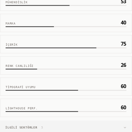
53
MÜHENDISLIK
40
MARKA
75
İÇERIK
26
RENK CANLILIĞI
60
TIPOGRAFI UYUMU
60
LIGHTHOUSE PERF.
İLGILI SEKTÖRLER
5