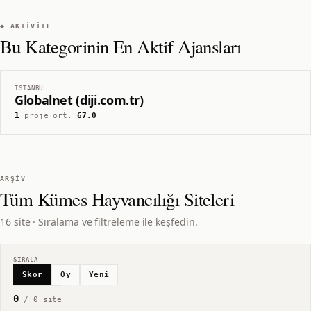
◆ AKTIVITE
Bu Kategorinin En Aktif Ajansları
İSTANBUL
Globalnet (diji.com.tr)
1
proje
·
ort.
67.0
ARŞIV
Tüm
Kümes Hayvancılığı
Siteleri
16 site · Sıralama ve filtreleme ile keşfedin.
SIRALA
Skor
Oy
Yeni
0
/
0
site