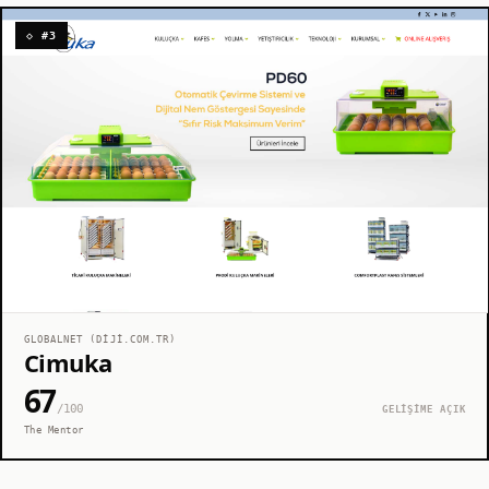
◇ #3
GLOBALNET (DIJI.COM.TR)
Cimuka
67
/100
GELİŞİME AÇIK
The Mentor