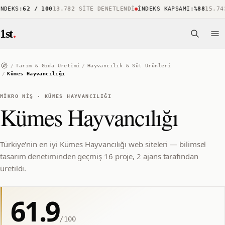
DEKS
:
62 / 100
13.782 SITE DENETLENDI
İNDEKS KAPSAMI
:
%88
15.743 
1st
.
/
Tarım & Gıda Üretimi
/
Hayvancılık & Süt Ürünleri
/
Kümes Hayvancılığı
MIKRO NIŞ
·
KÜMES HAYVANCILIĞI
Kümes Hayvancılığı
Türkiye'nin en iyi Kümes Hayvancılığı web siteleri — bilimsel
tasarım denetiminden geçmiş 16 proje, 2 ajans tarafından
üretildi.
61.9
/100