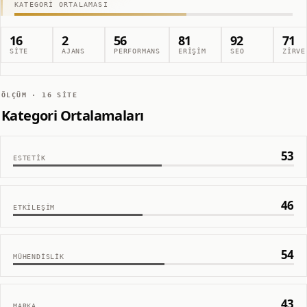
KATEGORI ORTALAMASI
16
2
56
81
92
71
SITE
AJANS
PERFORMANS
ERIŞIM
SEO
ZIRVE
ÖLÇÜM ·
16
SITE
Kategori Ortalamaları
53
ESTETIK
46
ETKILEŞIM
54
MÜHENDISLIK
43
MARKA