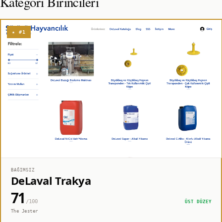
Kategori Birincileri
★ #1
BAĞIMSIZ
DeLaval Trakya
71
/100
ÜST DÜZEY
The Jester