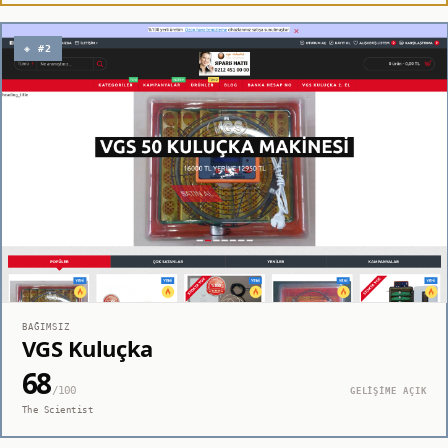
◈ #2
BAĞIMSIZ
VGS Kuluçka
68
/100
GELİŞİME AÇIK
The Scientist