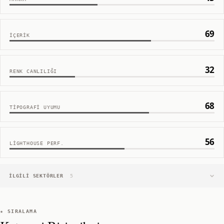
69
İÇERIK
32
RENK CANLILIĞI
68
TIPOGRAFI UYUMU
56
LIGHTHOUSE PERF.
İLGILI SEKTÖRLER
5
★ SIRALAMA