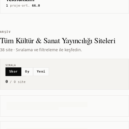
1
proje
·
ort.
66.0
ARŞIV
Tüm
Kültür & Sanat Yayıncılığı
Siteleri
38 site · Sıralama ve filtreleme ile keşfedin.
SIRALA
Skor
Oy
Yeni
0
/
0
site