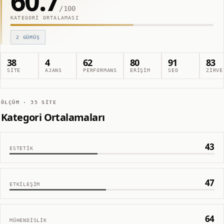
60.7
/100
KATEGORI ORTALAMASI
2
GÜMÜŞ
38
4
62
80
91
83
SITE
AJANS
PERFORMANS
ERIŞIM
SEO
ZIRVE
ÖLÇÜM ·
35
SITE
Kategori Ortalamaları
43
ESTETIK
47
ETKILEŞIM
64
MÜHENDISLIK