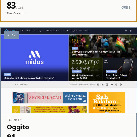
83
/100
GÜMÜŞ
The Creator
◈ #2
BAĞIMSIZ
Oggito