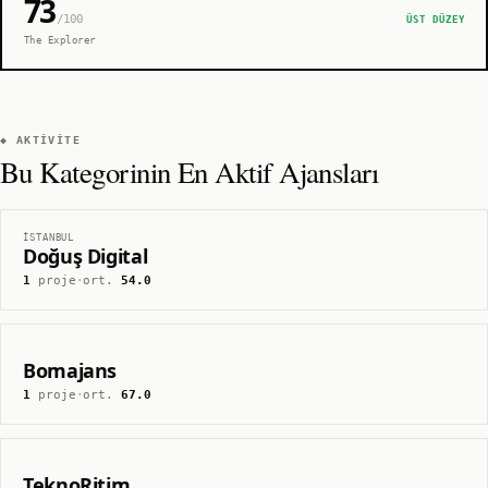
73
/100
ÜST DÜZEY
The Explorer
◆ AKTIVITE
Bu Kategorinin En Aktif Ajansları
İSTANBUL
Doğuş Digital
1
proje
·
ort.
54.0
Bomajans
1
proje
·
ort.
67.0
TeknoRitim