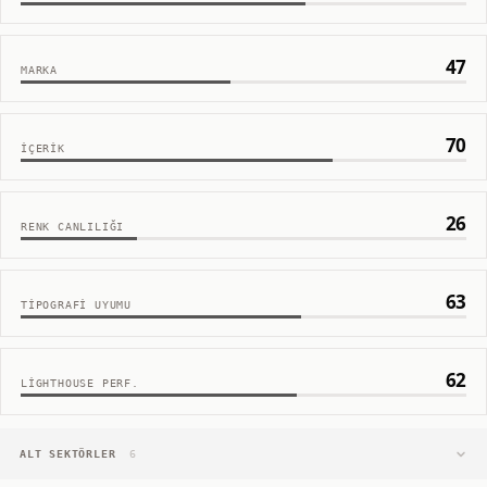
47
MARKA
70
İÇERIK
26
RENK CANLILIĞI
63
TIPOGRAFI UYUMU
62
LIGHTHOUSE PERF.
ALT SEKTÖRLER
6