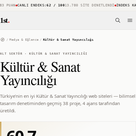
 PUAN
CANLI ENDEKS
:
62 / 100
13.780 SITE DENETLENDI
İNDEKS KAP
1st
.
/
Medya & Eğlence
/
Kültür & Sanat Yayıncılığı
ALT SEKTÖR
·
KÜLTÜR & SANAT YAYINCILIĞI
Kültür & Sanat
Yayıncılığı
Türkiye'nin en iyi Kültür & Sanat Yayıncılığı web siteleri — bilimsel
tasarım denetiminden geçmiş 38 proje, 4 ajans tarafından
üretildi.