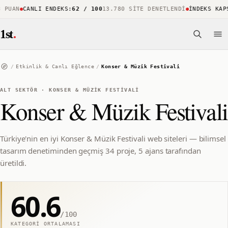
UAN
CANLI ENDEKS
:
62 / 100
13.780 SITE DENETLENDI
İNDEKS KAPSA
1st
.
/
Etkinlik & Canlı Eğlence
/
Konser & Müzik Festivali
ALT SEKTÖR
·
KONSER & MÜZIK FESTIVALI
Konser & Müzik Festivali
Türkiye'nin en iyi Konser & Müzik Festivali web siteleri — bilimsel
tasarım denetiminden geçmiş 34 proje, 5 ajans tarafından
üretildi.
60.6
/100
KATEGORI ORTALAMASI