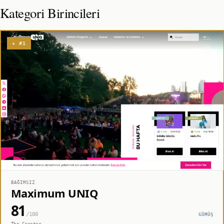
Kategori Birincileri
★ #1
BAĞIMSIZ
Maximum UNIQ
81
/100
GÜMÜŞ
The Creator