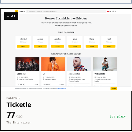
◇ #3
BAĞIMSIZ
Ticketle
77
/100
ÜST DÜZEY
The Entertainer