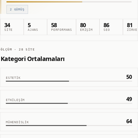
2
GÜMÜŞ
34
5
58
80
86
81
SITE
AJANS
PERFORMANS
ERIŞIM
SEO
ZIRVE
ÖLÇÜM ·
28
SITE
Kategori Ortalamaları
50
ESTETIK
49
ETKILEŞIM
64
MÜHENDISLIK