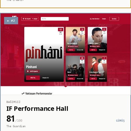
◈ #2
BAĞIMSIZ
IF Performance Hall
81
/100
GÜMÜŞ
The Guardian