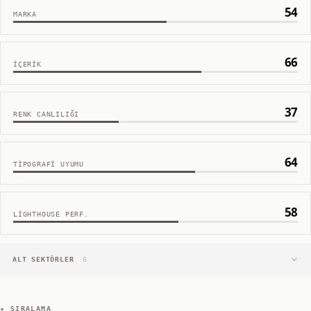
54
MARKA
66
İÇERIK
37
RENK CANLILIĞI
64
TIPOGRAFI UYUMU
58
LIGHTHOUSE PERF.
ALT SEKTÖRLER
6
★ SIRALAMA