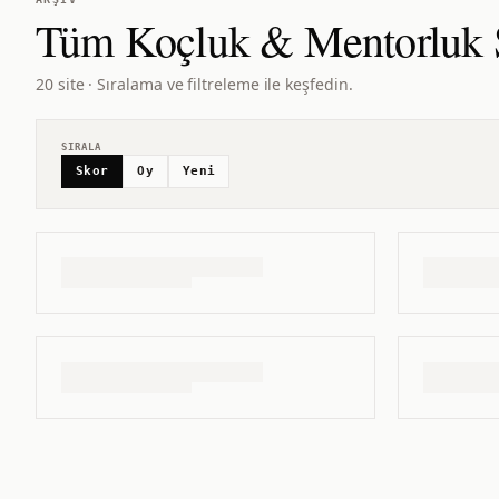
Tüm
Koçluk & Mentorluk
20 site · Sıralama ve filtreleme ile keşfedin.
SIRALA
Skor
Oy
Yeni