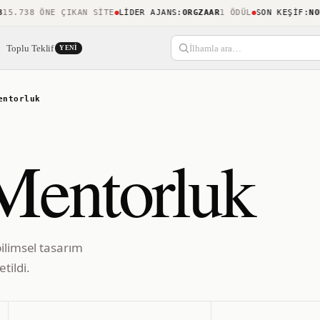
.738 ÖNE ÇIKAN SITE
LIDER AJANS
:
ORGZAAR
1 ÖDÜL
SON KEŞIF
:
NOUCA
Toplu Teklif
İlhamla ara…
YENI
entorluk
Mentorluk
bilimsel tasarım
tildi.