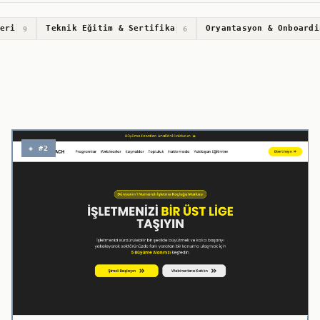
eri
Teknik Eğitim & Sertifika
Oryantasyon & Onboardi
9
6
◈ #2