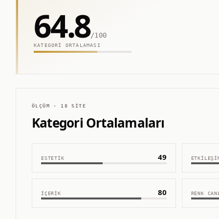
64.8
/100
KATEGORI ORTALAMASI
ÖLÇÜM ·
18
SITE
Kategori Ortalamaları
49
ESTETIK
ETKILEŞI
80
İÇERIK
RENK CAN