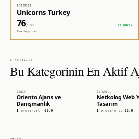
BAĞIMSIZ
Unicorns Turkey
76
/100
ÜST DÜZEY
The Magician
◆ AKTIVITE
Bu Kategorinin En Aktif Aj
İZMIR
İSTANBUL
Oriento Ajans ve
Netkolog Web Y
Danışmanlık
Tasarım
1
proje
·
ort.
68.0
1
proje
·
ort.
63.0
ARŞIV