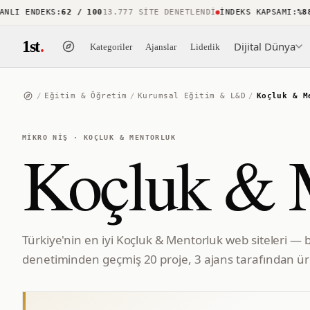
I ENDEKS
:
62 / 100
13.777 SITE DENETLENDI
İNDEKS KAPSAMI
:
%88
15
1st
.
Dijital Dünya
Kategoriler
Ajanslar
Liderlik
/
Eğitim & Öğretim
/
Kurumsal Eğitim & L&D
/
Koçluk & M
MIKRO NIŞ
·
KOÇLUK & MENTORLUK
Koçluk & 
Türkiye'nin en iyi Koçluk & Mentorluk web siteleri — 
denetiminden geçmiş 20 proje, 3 ajans tarafından üre