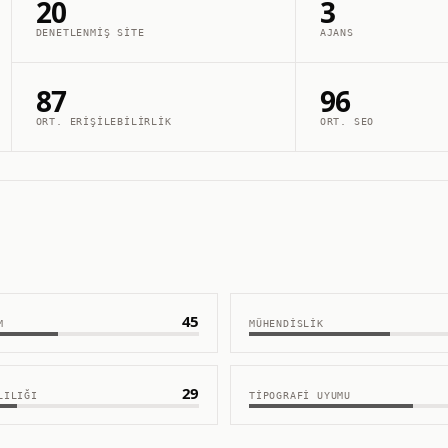
20
3
DENETLENMIŞ SITE
AJANS
87
96
ORT. ERIŞILEBILIRLIK
ORT. SEO
45
M
MÜHENDISLIK
29
LILIĞI
TIPOGRAFI UYUMU