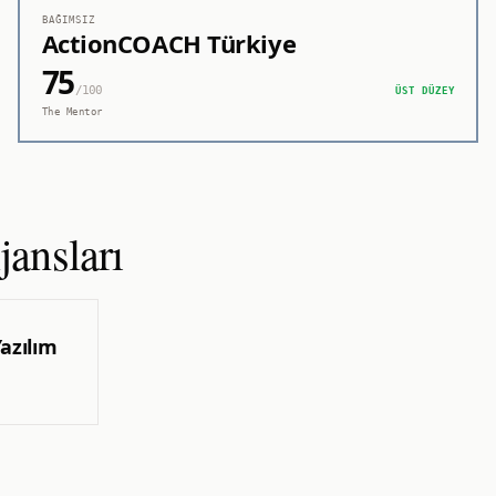
BAĞIMSIZ
ActionCOACH Türkiye
75
/100
ÜST DÜZEY
The Mentor
ansları
azılım