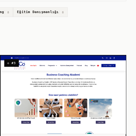
ng
Eğitim Danışmanlığı
8
8
◇ #3