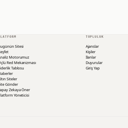
PLATFORM
TOPLULUK
ugünün Sitesi
Ajanslar
eşfet
Kişiler
Analiz Motorumuz
İlanlar
Üçlü Red Mekanizması
Duyurular
iderlik Tablosu
Giriş Yap
aberler
ltın Siteler
ite Gönder
Yapay Zekaya Öner
latform Yöneticisi