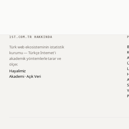
1ST.COM.TR HAKKINDA
B
Türk web ekosisteminin istatistik
K
kurumu — Türkçe İnternet'i
akademik yöntemlerle tarar ve
ölçer.
L
Hayalimiz
H
Akademi · Açık Veri
A
S
P