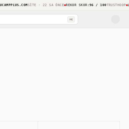
MPPLUS.COM
SITE · 22 SA ÖNCE
REKOR SKOR
:
96 / 100
TRUSTHOOP
LIG
⌘K