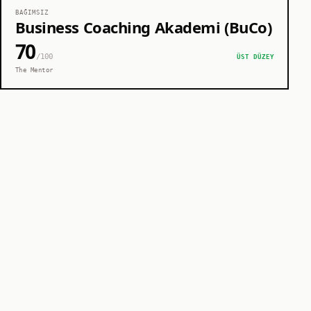
BAĞIMSIZ
Business Coaching Akademi (BuCo)
70
/100
ÜST DÜZEY
The Mentor