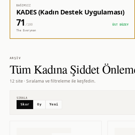
BAĞIMSIZ
KADES (Kadın Destek Uygulaması)
71
/100
ÜST DÜZEY
The Everyman
ARŞIV
Tüm
Kadına Şiddet Önlem
12 site · Sıralama ve filtreleme ile keşfedin.
SIRALA
Skor
Oy
Yeni