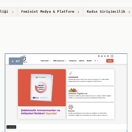
liği
Feminist Medya & Platform
Kadın Girişimcilik
2
8
6
◈ #2