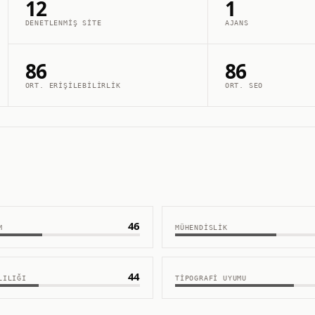
12
1
DENETLENMIŞ SITE
AJANS
86
86
ORT. ERIŞILEBILIRLIK
ORT. SEO
46
M
MÜHENDISLIK
44
LILIĞI
TIPOGRAFI UYUMU