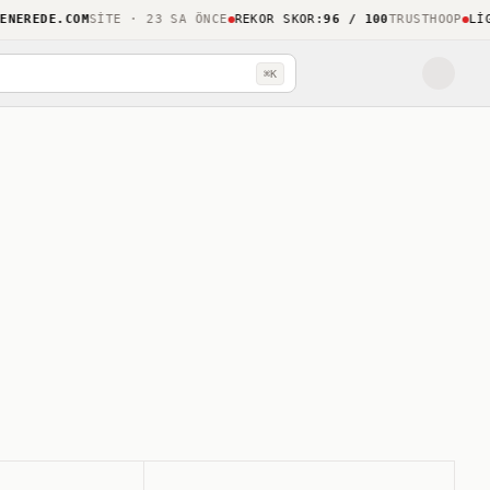
REDE.COM
SITE · 23 SA ÖNCE
REKOR SKOR
:
96 / 100
TRUSTHOOP
LIGHT
⌘K