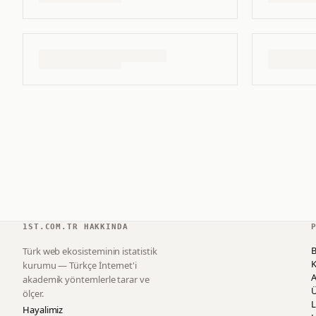
1ST.COM.TR HAKKINDA
B
Türk web ekosisteminin istatistik
K
kurumu — Türkçe İnternet'i
akademik yöntemlerle tarar ve
ölçer.
L
Hayalimiz