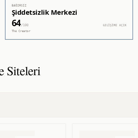
BAĞIMSIZ
Şiddetsizlik Merkezi
64
/100
GELİŞİME AÇIK
The Creator
e
Siteleri