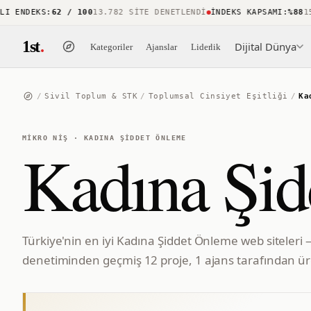
ENDEKS
:
62 / 100
13.782 SITE DENETLENDI
İNDEKS KAPSAMI
:
%88
15.7
1st
.
Dijital Dünya
Kategoriler
Ajanslar
Liderlik
/
Sivil Toplum & STK
/
Toplumsal Cinsiyet Eşitliği
/
Ka
MIKRO NIŞ
·
KADINA ŞIDDET ÖNLEME
Kadına Şi
Türkiye'nin en iyi Kadına Şiddet Önleme web siteleri 
denetiminden geçmiş 12 proje, 1 ajans tarafından üre