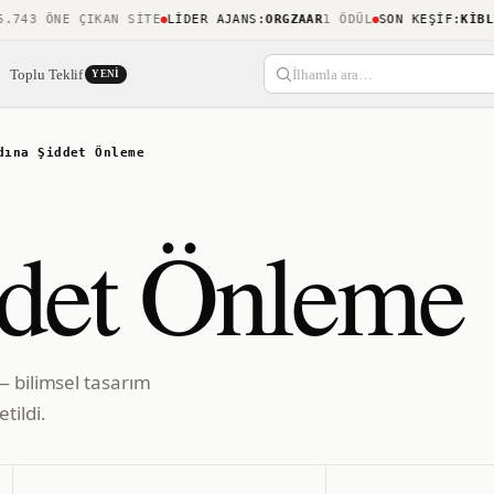
43 ÖNE ÇIKAN SITE
LIDER AJANS
:
ORGZAAR
1 ÖDÜL
SON KEŞIF
:
KIBLENE
Toplu Teklif
İlhamla ara…
YENI
dına Şiddet Önleme
ddet Önleme
— bilimsel tasarım
tildi.