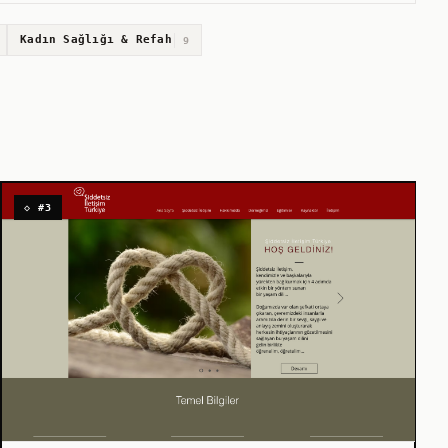
Kadın Sağlığı & Refah
9
◇ #3