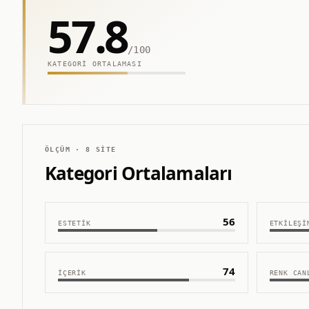
57.8
/100
KATEGORI ORTALAMASI
ÖLÇÜM ·
8
SITE
Kategori Ortalamaları
56
ESTETIK
ETKILEŞI
74
İÇERIK
RENK CAN