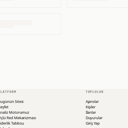
PLATFORM
TOPLULUK
ugünün Sitesi
Ajanslar
eşfet
Kişiler
Analiz Motorumuz
İlanlar
Üçlü Red Mekanizması
Duyurular
iderlik Tablosu
Giriş Yap