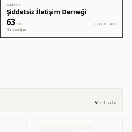
BAĞIMSIZ
Şiddetsiz İletişim Derneği
63
/100
GELİŞİME AÇIK
The Guardian
0
/
0
site