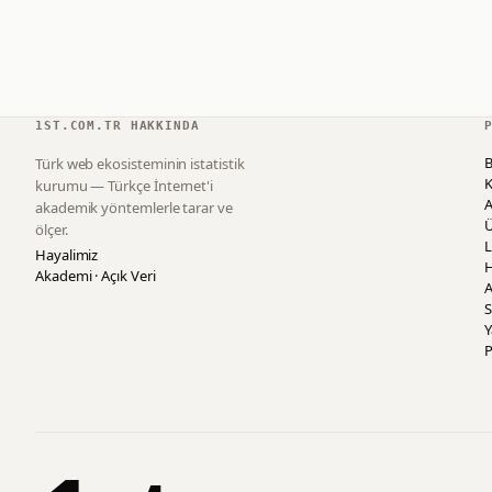
1ST.COM.TR HAKKINDA
B
Türk web ekosisteminin istatistik
K
kurumu — Türkçe İnternet'i
akademik yöntemlerle tarar ve
ölçer.
L
Hayalimiz
H
Akademi · Açık Veri
A
S
P