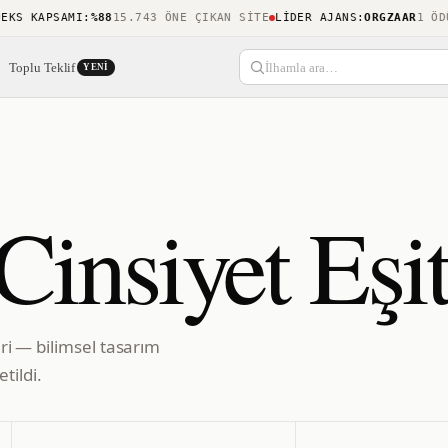
 KAPSAMI
:
%88
15.743 ÖNE ÇIKAN SITE
LIDER AJANS
:
ORGZAAR
1 ÖDÜL
Toplu Teklif
İlhamla ara…
YENI
insiyet Eşit
eri — bilimsel tasarım
tildi.