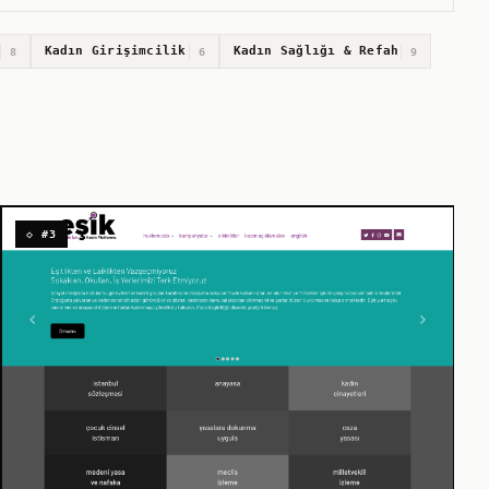
Kadın Girişimcilik
Kadın Sağlığı & Refah
8
6
9
◇ #3