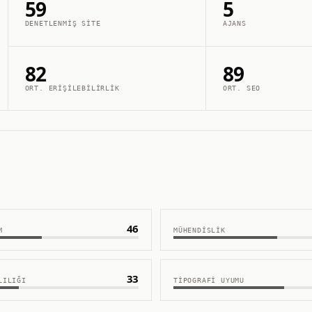
59
5
DENETLENMIŞ SITE
AJANS
82
89
ORT. ERIŞILEBILIRLIK
ORT. SEO
46
M
MÜHENDISLIK
33
LILIĞI
TIPOGRAFI UYUMU