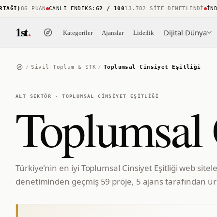
ĞI)
86 PUAN
CANLI ENDEKS
:
62 / 100
13.782 SITE DENETLENDI
İNDEKS
1st
.
Dijital Dünya
Kategoriler
Ajanslar
Liderlik
/
Sivil Toplum & STK
/
Toplumsal Cinsiyet Eşitliği
ALT SEKTÖR
·
TOPLUMSAL CINSIYET EŞITLIĞI
Toplumsal C
Türkiye'nin en iyi Toplumsal Cinsiyet Eşitliği web sitel
denetiminden geçmiş 59 proje, 5 ajans tarafından üre