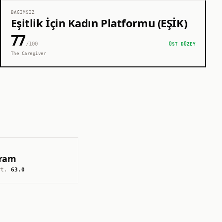
BAĞIMSIZ
Eşitlik İçin Kadın Platformu (EŞİK)
77
/100
ÜST DÜZEY
The Caregiver
gram
rt.
63.0