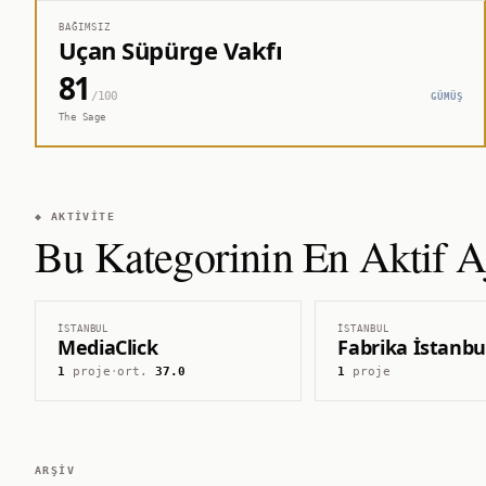
BAĞIMSIZ
Uçan Süpürge Vakfı
81
/100
GÜMÜŞ
The Sage
◆ AKTIVITE
Bu Kategorinin En Aktif Aj
İSTANBUL
İSTANBUL
MediaClick
Fabrika İstanbu
1
proje
·
ort.
37.0
1
proje
ARŞIV