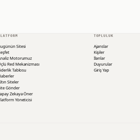
PLATFORM
TOPLULUK
ugünün Sitesi
Ajanslar
eşfet
Kişiler
Analiz Motorumuz
İlanlar
Üçlü Red Mekanizması
Duyurular
iderlik Tablosu
Giriş Yap
aberler
ltın Siteler
ite Gönder
Yapay Zekaya Öner
latform Yöneticisi