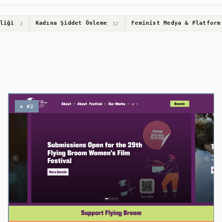
liği
Kadına Şiddet Önleme
Feminist Medya & Platform
2
12
◈ #2