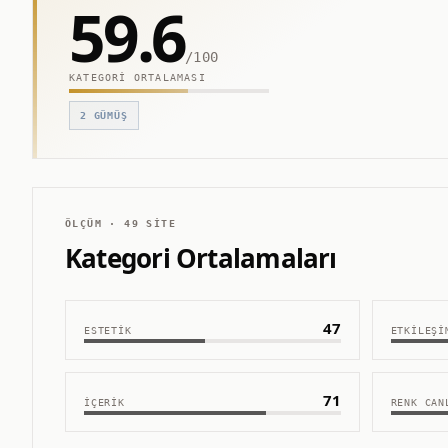
59.6
/100
KATEGORI ORTALAMASI
2
GÜMÜŞ
ÖLÇÜM ·
49
SITE
Kategori Ortalamaları
47
ESTETIK
ETKILEŞI
71
İÇERIK
RENK CAN