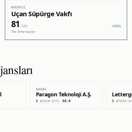
BAĞIMSIZ
Uçan Süpürge Vakfı
81
/100
GÜMÜŞ
The Entertainer
ansları
ANKARA
l
Paragon Teknoloji A.Ş.
Letter
1
proje
·
ort.
66.0
1
proje
·
o