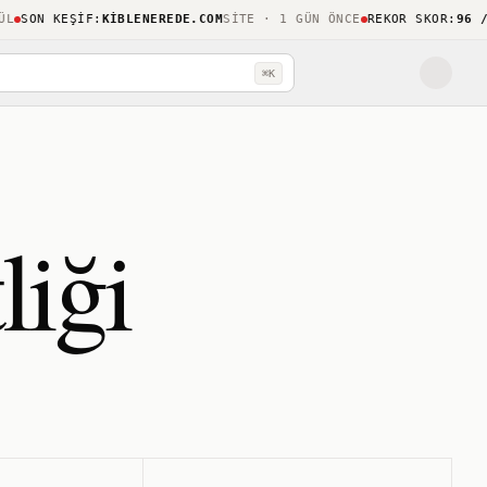
SON KEŞIF
:
KIBLENEREDE.COM
SITE · 1 GÜN ÖNCE
REKOR SKOR
:
96 / 10
⌘K
liği