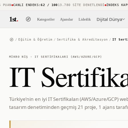
UAN
CANLI ENDEKS
:
62 / 100
13.780 SITE DENETLENDI
İNDEKS KAPSA
1st
.
Dijital Dünya
Kategoriler
Ajanslar
Liderlik
/
Eğitim & Öğretim
/
Sertifika & Akreditasyon
/
IT Sert
MIKRO NIŞ
·
IT SERTIFIKALARI (AWS/AZURE/GCP)
IT Sertifi
Türkiye'nin en iyi IT Sertifikaları (AWS/Azure/GCP) web
tasarım denetiminden geçmiş 21 proje, 1 ajans tarafı