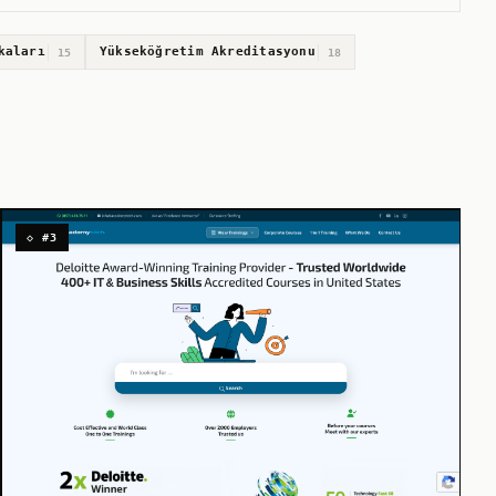
kaları
Yükseköğretim Akreditasyonu
15
18
◇ #3