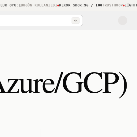
K OYU
:
1
BUGÜN KULLANILDI
REKOR SKOR
:
96 / 100
TRUSTHOOP
LIGHTHO
⌘K
/Azure/GCP)