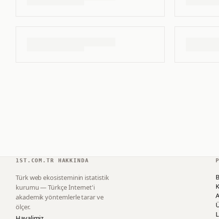
1ST.COM.TR HAKKINDA
B
Türk web ekosisteminin istatistik
K
kurumu — Türkçe İnternet'i
akademik yöntemlerle tarar ve
ölçer.
L
Hayalimiz