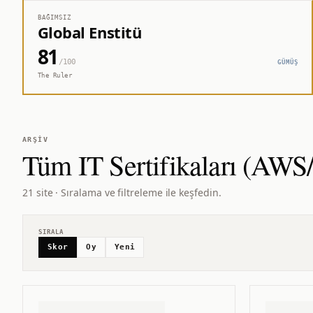
BAĞIMSIZ
Global Enstitü
81
/100
GÜMÜŞ
The Ruler
ARŞIV
Tüm
IT Sertifikaları (AW
21 site · Sıralama ve filtreleme ile keşfedin.
SIRALA
Skor
Oy
Yeni