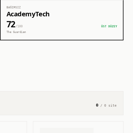
BAĞIMSIZ
AcademyTech
72
/100
ÜST DÜZEY
The Guardian
0
/
0
site