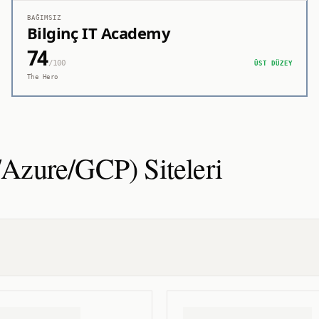
BAĞIMSIZ
Bilginç IT Academy
74
/100
ÜST DÜZEY
The Hero
S/Azure/GCP)
Siteleri