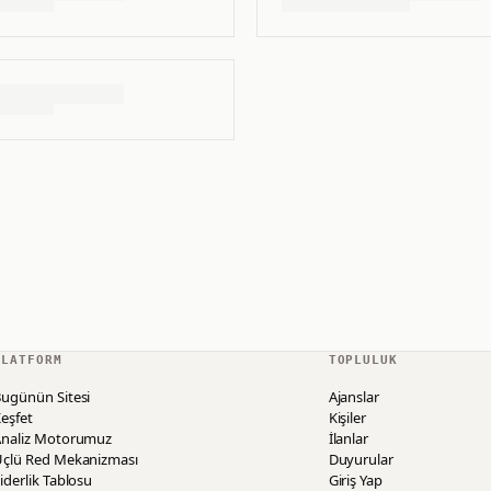
PLATFORM
TOPLULUK
ugünün Sitesi
Ajanslar
eşfet
Kişiler
Analiz Motorumuz
İlanlar
Üçlü Red Mekanizması
Duyurular
iderlik Tablosu
Giriş Yap