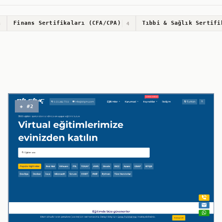
Finans Sertifikaları (CFA/CPA)
Tıbbi & Sağlık Sertifi
3
4
◈ #2