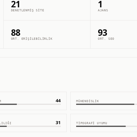
21
1
DENETLENMIŞ SITE
AJANS
88
93
ORT. ERIŞILEBILIRLIK
ORT. SEO
44
M
MÜHENDISLIK
31
LILIĞI
TIPOGRAFI UYUMU