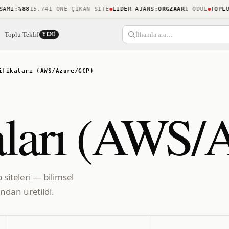
MI
:
%88
15.741 ÖNE ÇIKAN SITE
LIDER AJANS
:
ORGZAAR
1 ÖDÜL
TOPLULU
Toplu Teklif
İlhamla ara…
YENI
ifikaları (AWS/Azure/GCP)
kaları (AWS
 siteleri — bilimsel
ndan üretildi.