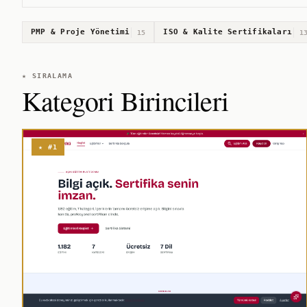
PMP & Proje Yönetimi
ISO & Kalite Sertifikaları
15
1
★ SIRALAMA
Kategori Birincileri
★ #1