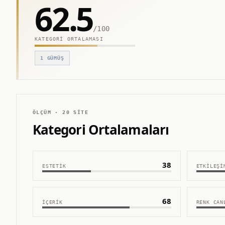
62.5
/100
KATEGORI ORTALAMASI
1
GÜMÜŞ
ÖLÇÜM ·
20
SITE
Kategori Ortalamaları
38
ESTETIK
ETKILEŞI
68
İÇERIK
RENK CAN