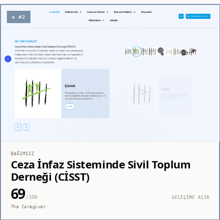
◈ #2
BAĞIMSIZ
Ceza İnfaz Sisteminde Sivil Toplum
Derneği (CİSST)
69
/100
GELİŞİME AÇIK
The Caregiver