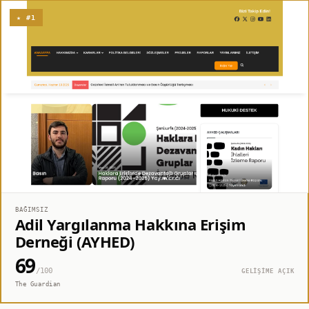
★ #1
BAĞIMSIZ
Adil Yargılanma Hakkına Erişim
Derneği (AYHED)
69
/100
GELİŞİME AÇIK
The Guardian