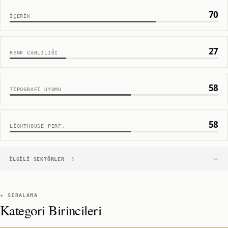
70
İÇERIK
27
RENK CANLILIĞI
58
TIPOGRAFI UYUMU
58
LIGHTHOUSE PERF.
İLGILI SEKTÖRLER
5
★ SIRALAMA
Kategori Birincileri