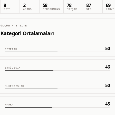
8
2
58
78
87
69
SITE
AJANS
PERFORMANS
ERIŞIM
SEO
ZIRVE
ÖLÇÜM ·
8
SITE
Kategori Ortalamaları
50
ESTETIK
46
ETKILEŞIM
50
MÜHENDISLIK
45
MARKA