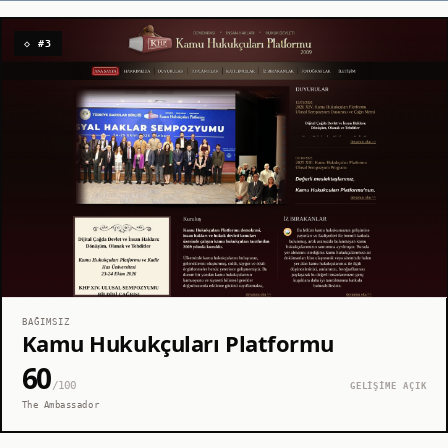
◇ #3
BAĞIMSIZ
Kamu Hukukçuları Platformu
60
/100
GELİŞİME AÇIK
The Ambassador