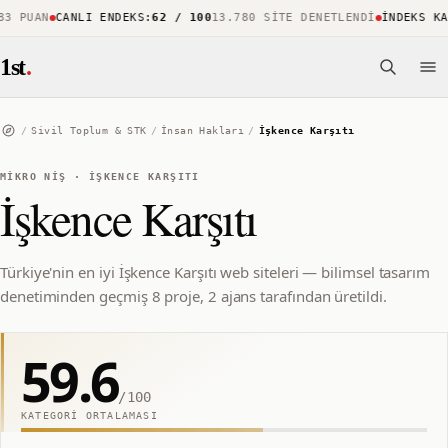
 PUAN
CANLI ENDEKS
:
62 / 100
13.780 SITE DENETLENDI
İNDEKS KAPS
1st
.
/
Sivil Toplum & STK
/
İnsan Hakları
/
İşkence Karşıtı
MIKRO NIŞ
·
İŞKENCE KARŞITI
İşkence Karşıtı
Türkiye'nin en iyi İşkence Karşıtı web siteleri — bilimsel tasarım
denetiminden geçmiş 8 proje, 2 ajans tarafından üretildi.
59.6
/100
KATEGORI ORTALAMASI