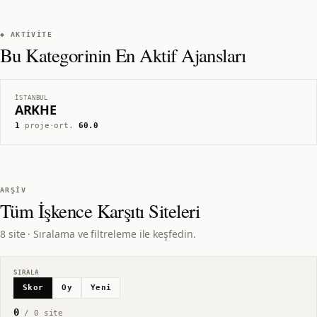
◆ AKTIVITE
Bu Kategorinin En Aktif Ajansları
İSTANBUL
ARKHE
1
proje
·
ort.
60.0
ARŞIV
Tüm
İşkence Karşıtı
Siteleri
8 site · Sıralama ve filtreleme ile keşfedin.
SIRALA
Skor
Oy
Yeni
0
/
0
site