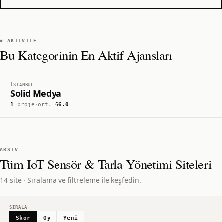
◆ AKTIVITE
Bu Kategorinin En Aktif Ajansları
İSTANBUL
Solid Medya
1
proje
·
ort.
66.0
ARŞIV
Tüm
IoT Sensör & Tarla Yönetimi
Siteleri
14 site · Sıralama ve filtreleme ile keşfedin.
SIRALA
Skor
Oy
Yeni