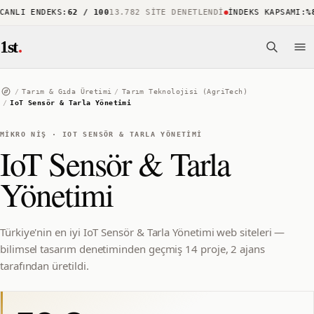
NLI ENDEKS
:
62 / 100
13.782 SITE DENETLENDI
İNDEKS KAPSAMI
:
%88
1st
.
/
Tarım & Gıda Üretimi
/
Tarım Teknolojisi (AgriTech)
/
IoT Sensör & Tarla Yönetimi
MIKRO NIŞ
·
IOT SENSÖR & TARLA YÖNETIMI
IoT Sensör & Tarla
Yönetimi
Türkiye'nin en iyi IoT Sensör & Tarla Yönetimi web siteleri —
bilimsel tasarım denetiminden geçmiş 14 proje, 2 ajans
tarafından üretildi.