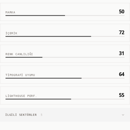
50
MARKA
72
İÇERIK
31
RENK CANLILIĞI
64
TIPOGRAFI UYUMU
55
LIGHTHOUSE PERF.
İLGILI SEKTÖRLER
5