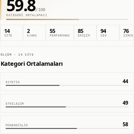
59.8
/100
KATEGORI ORTALAMASI
14
2
55
85
94
76
SITE
AJANS
PERFORMANS
ERIŞIM
SEO
ZIRVE
ÖLÇÜM ·
14
SITE
Kategori Ortalamaları
44
ESTETIK
49
ETKILEŞIM
58
MÜHENDISLIK