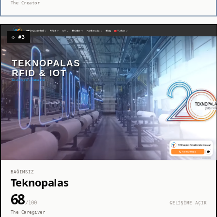
The Creator
◇ #3
BAĞIMSIZ
Teknopalas
68
/100
GELİŞİME AÇIK
The Caregiver