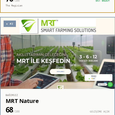
/100
ÜST DÜZEY
The Magician
◈ #2
BAĞIMSIZ
MRT Nature
68
/100
GELİŞİME AÇIK