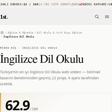
NLI ENDEKS
:
62 / 100
13.782 SITE DENETLENDI
İNDEKS KAPSAMI
:
%88
1st
.
/
Eğitim & Öğretim
/
Dil Okulu & Yurt Dışı Eğitim
/
İngilizce Dil Okulu
MIKRO NIŞ
·
İNGILIZCE DIL OKULU
İngilizce Dil Okulu
Türkiye'nin en iyi İngilizce Dil Okulu web siteleri — bilimsel
tasarım denetiminden geçmiş 22 proje, 4 ajans tarafından
üretildi.
62.9
/100