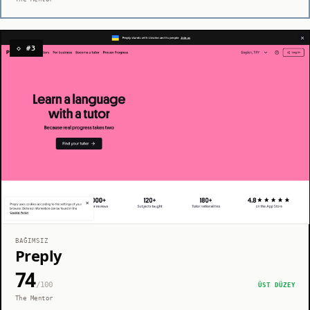
◇ #3
BAĞIMSIZ
Preply
74
/100
ÜST DÜZEY
The Mentor