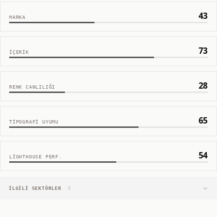
43
MARKA
73
İÇERIK
28
RENK CANLILIĞI
65
TIPOGRAFI UYUMU
54
LIGHTHOUSE PERF.
İLGILI SEKTÖRLER
5