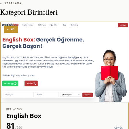
★ SIRALAMA
Kategori Birincileri
★ #1
MET AJANS
English Box
81
/100
GÜMÜŞ