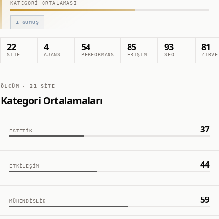
KATEGORI ORTALAMASI
1
GÜMÜŞ
22
4
54
85
93
81
SITE
AJANS
PERFORMANS
ERIŞIM
SEO
ZIRVE
ÖLÇÜM ·
21
SITE
Kategori Ortalamaları
37
ESTETIK
44
ETKILEŞIM
59
MÜHENDISLIK