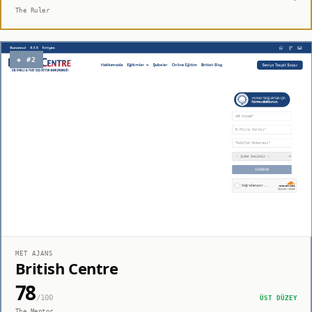
The Ruler
◈ #2
MET AJANS
British Centre
78
/100
ÜST DÜZEY
The Mentor