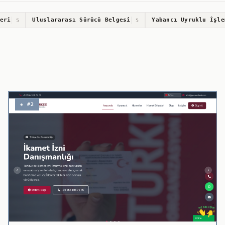
eri
Uluslararası Sürücü Belgesi
Yabancı Uyruklu İşle
5
5
◈ #2