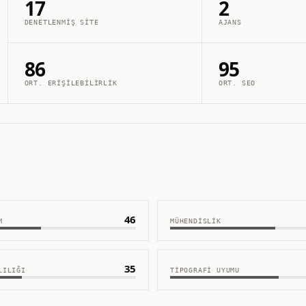
17
2
DENETLENMIŞ SITE
AJANS
86
95
ORT. ERIŞILEBILIRLIK
ORT. SEO
46
M
MÜHENDISLIK
35
LILIĞI
TIPOGRAFI UYUMU