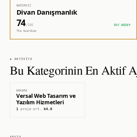
BAĞIMSIZ
Divan Danışmanlık
74
/100
ÜST DÜZEY
The Guardian
◆ AKTIVITE
Bu Kategorinin En Aktif Aj
ANKARA
Versal Web Tasarım ve
Yazılım Hizmetleri
1
proje
·
ort.
64.0
ARŞIV