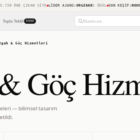
38 ÖNE ÇIKAN SITE
LIDER AJANS
:
ORGZAAR
1 ÖDÜL
SON KEŞIF
:
NOUCAM
Toplu Teklif
İlhamla ara…
YENI
tgah & Göç Hizmetleri
& Göç Hizm
eleri — bilimsel tasarım
tildi.