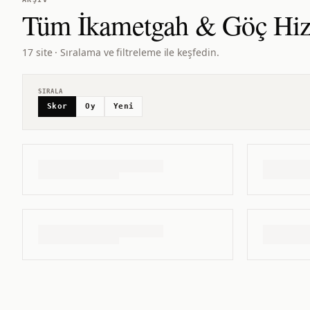
Tüm
İkametgah & Göç Hiz
17 site · Sıralama ve filtreleme ile keşfedin.
SIRALA
Skor
Oy
Yeni