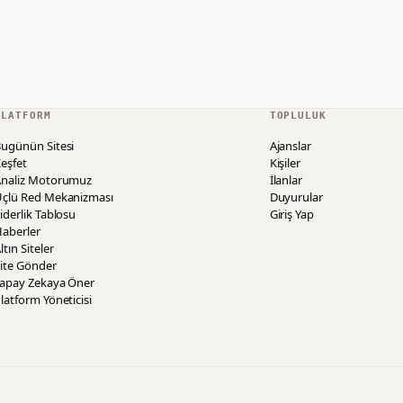
PLATFORM
TOPLULUK
ugünün Sitesi
Ajanslar
eşfet
Kişiler
Analiz Motorumuz
İlanlar
Üçlü Red Mekanizması
Duyurular
iderlik Tablosu
Giriş Yap
aberler
ltın Siteler
ite Gönder
Yapay Zekaya Öner
latform Yöneticisi