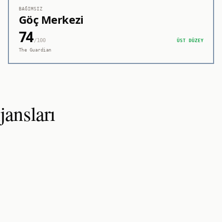
BAĞIMSIZ
Göç Merkezi
74
/100
ÜST DÜZEY
The Guardian
ansları