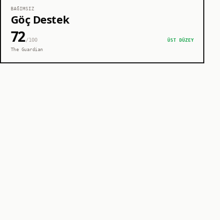
BAĞIMSIZ
Göç Destek
72
/100
ÜST DÜZEY
The Guardian