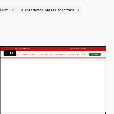
mleri
Uluslararası Sağlık Sigortası
12
4
◇ #3