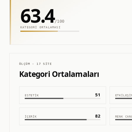
63.4
/100
KATEGORI ORTALAMASI
ÖLÇÜM ·
17
SITE
Kategori Ortalamaları
51
ESTETIK
ETKILEŞI
82
İÇERIK
RENK CAN