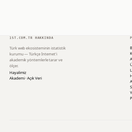
1ST.COM.TR HAKKINDA
B
Türk web ekosisteminin istatistik
K
kurumu — Türkçe İnternet'i
akademik yöntemlerle tarar ve
ölçer.
L
Hayalimiz
H
Akademi · Açık Veri
A
S
P