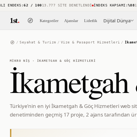
 ENDEKS
:
62 / 100
13.777 SITE DENETLENDI
İNDEKS KAPSAMI
:
%88
15.7
1st
.
Dijital Dünya
Kategoriler
Ajanslar
Liderlik
/
Seyahat & Turizm
/
Vize & Pasaport Hizmetleri
/
İkame
MIKRO NIŞ
·
İKAMETGAH & GÖÇ HIZMETLERI
İkametgah 
Türkiye'nin en iyi İkametgah & Göç Hizmetleri web sit
denetiminden geçmiş 17 proje, 2 ajans tarafından üre