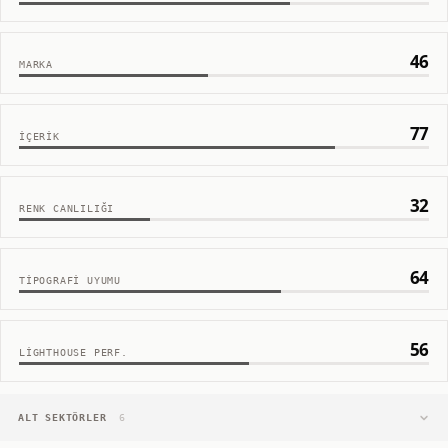
46
MARKA
77
İÇERIK
32
RENK CANLILIĞI
64
TIPOGRAFI UYUMU
56
LIGHTHOUSE PERF.
ALT SEKTÖRLER
6