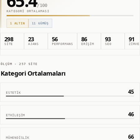
65.4
/100
KATEGORI ORTALAMASI
1
ALTIN
11
GÜMÜŞ
298
23
56
86
93
91
SITE
AJANS
PERFORMANS
ERIŞIM
SEO
ZIRVE
ÖLÇÜM ·
257
SITE
Kategori Ortalamaları
45
ESTETIK
46
ETKILEŞIM
66
MÜHENDISLIK