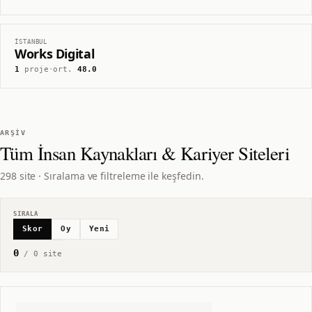
İSTANBUL
Works Digital
1
proje
·
ort.
48.0
ARŞIV
Tüm
İnsan Kaynakları & Kariyer
Siteleri
298 site · Sıralama ve filtreleme ile keşfedin.
SIRALA
Skor
Oy
Yeni
0
/
0
site