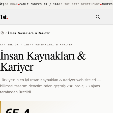
)
86 PUAN
CANLI ENDEKS
:
62 / 100
13.782 SITE DENETLENDI
İNDEKS K
1st
.
/
İnsan Kaynakları & Kariyer
ANA SEKTÖR
·
İNSAN KAYNAKLARI & KARIYER
İnsan Kaynakları &
Kariyer
Türkiye'nin en iyi İnsan Kaynakları & Kariyer web siteleri —
bilimsel tasarım denetiminden geçmiş 298 proje, 23 ajans
tarafından üretildi.