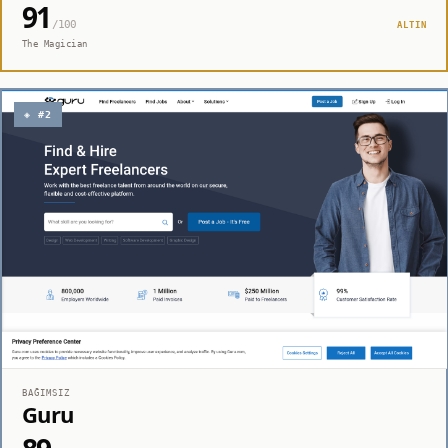
91
/100
ALTIN
The Magician
◈ #2
BAĞIMSIZ
Guru