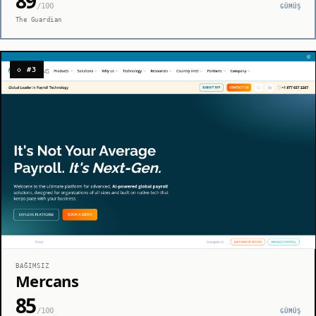
89
/100
GÜMÜŞ
The Guardian
◇ #3
BAĞIMSIZ
Mercans
85
/100
GÜMÜŞ