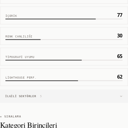
77
İÇERIK
30
RENK CANLILIĞI
65
TIPOGRAFI UYUMU
62
LIGHTHOUSE PERF.
İLGILI SEKTÖRLER
5
★ SIRALAMA
Kategori Birincileri