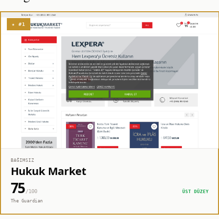
★ #1
BAĞIMSIZ
Hukuk Market
75
/100
ÜST DÜZEY
The Guardian