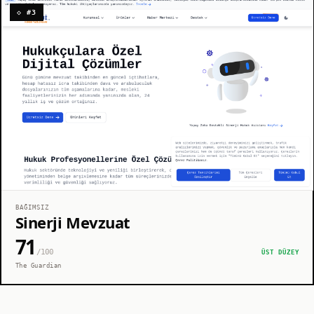
◇ #3
BAĞIMSIZ
Sinerji Mevzuat
71
/100
ÜST DÜZEY
The Guardian