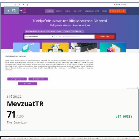
◈ #2
BAĞIMSIZ
MevzuatTR
71
/100
ÜST DÜZEY
The Guardian