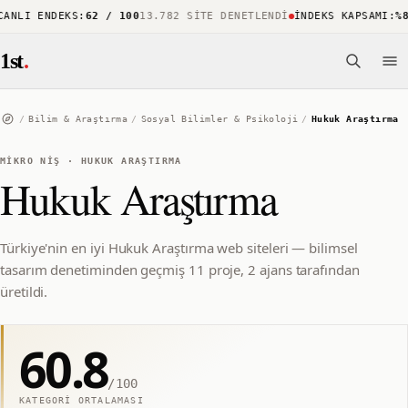
NLI ENDEKS
:
62 / 100
13.782 SITE DENETLENDI
İNDEKS KAPSAMI
:
%88
1st
.
/
Bilim & Araştırma
/
Sosyal Bilimler & Psikoloji
/
Hukuk Araştırma
MIKRO NIŞ
·
HUKUK ARAŞTIRMA
Hukuk Araştırma
Türkiye'nin en iyi Hukuk Araştırma web siteleri — bilimsel
tasarım denetiminden geçmiş 11 proje, 2 ajans tarafından
üretildi.
60.8
/100
KATEGORI ORTALAMASI