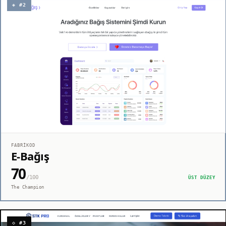
◈ #2
FABRIKOD
E-Bağış
70
/100
ÜST DÜZEY
The Champion
◇ #3