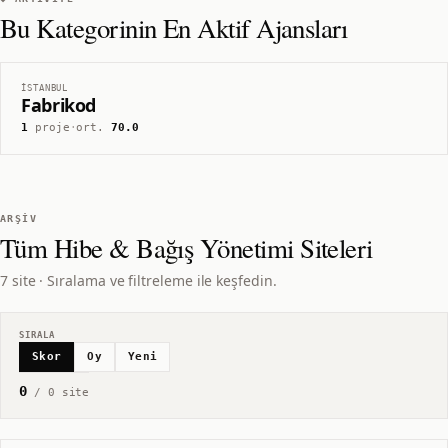
Bu Kategorinin En Aktif Ajansları
İSTANBUL
Fabrikod
1
proje
·
ort.
70.0
ARŞIV
Tüm
Hibe & Bağış Yönetimi
Siteleri
7 site · Sıralama ve filtreleme ile keşfedin.
SIRALA
Skor
Oy
Yeni
0
/
0
site