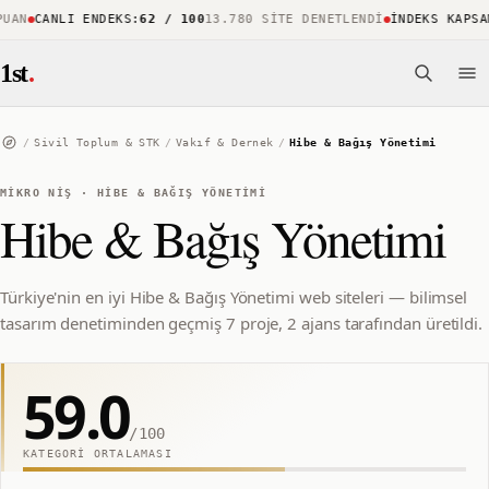
AN
CANLI ENDEKS
:
62 / 100
13.780 SITE DENETLENDI
İNDEKS KAPSAMI
1st
.
/
Sivil Toplum & STK
/
Vakıf & Dernek
/
Hibe & Bağış Yönetimi
MIKRO NIŞ
·
HIBE & BAĞIŞ YÖNETIMI
Hibe & Bağış Yönetimi
Türkiye'nin en iyi Hibe & Bağış Yönetimi web siteleri — bilimsel
tasarım denetiminden geçmiş 7 proje, 2 ajans tarafından üretildi.
59.0
/100
KATEGORI ORTALAMASI