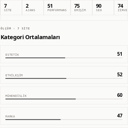
7
2
51
75
90
74
SITE
AJANS
PERFORMANS
ERIŞIM
SEO
ZIRVE
ÖLÇÜM ·
7
SITE
Kategori Ortalamaları
51
ESTETIK
52
ETKILEŞIM
60
MÜHENDISLIK
47
MARKA