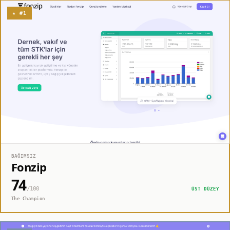
★ #1
BAĞIMSIZ
Fonzip
74
/100
ÜST DÜZEY
The Champion