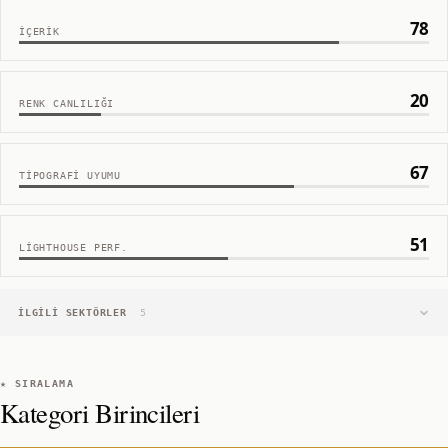
78
İÇERIK
20
RENK CANLILIĞI
67
TIPOGRAFI UYUMU
51
LIGHTHOUSE PERF.
İLGILI SEKTÖRLER
5
★ SIRALAMA
Kategori Birincileri