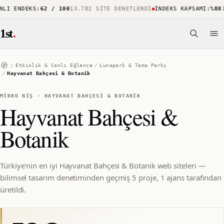
I ENDEKS
:
62 / 100
13.782 SITE DENETLENDI
İNDEKS KAPSAMI
:
%88
15
1st
.
/
Etkinlik & Canlı Eğlence
/
Lunapark & Tema Parkı
/
Hayvanat Bahçesi & Botanik
MIKRO NIŞ
·
HAYVANAT BAHÇESI & BOTANIK
Hayvanat Bahçesi &
Botanik
Türkiye'nin en iyi Hayvanat Bahçesi & Botanik web siteleri —
bilimsel tasarım denetiminden geçmiş 5 proje, 1 ajans tarafından
üretildi.