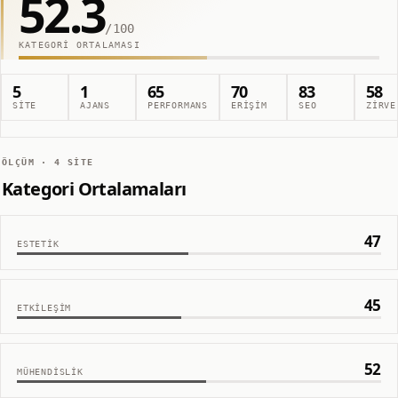
52.3
/100
KATEGORI ORTALAMASI
5
1
65
70
83
58
SITE
AJANS
PERFORMANS
ERIŞIM
SEO
ZIRVE
ÖLÇÜM ·
4
SITE
Kategori Ortalamaları
47
ESTETIK
45
ETKILEŞIM
52
MÜHENDISLIK