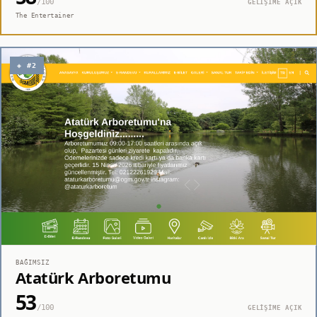
/100
GELİŞİME AÇIK
The Entertainer
◈ #2
BAĞIMSIZ
Atatürk Arboretumu
53
/100
GELİŞİME AÇIK