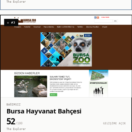
The Explorer
◇ #3
BAĞIMSIZ
Bursa Hayvanat Bahçesi
52
/100
GELİŞİME AÇIK
The Explorer