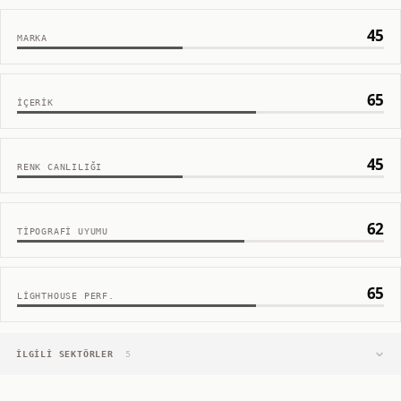
45
MARKA
65
İÇERIK
45
RENK CANLILIĞI
62
TIPOGRAFI UYUMU
65
LIGHTHOUSE PERF.
İLGILI SEKTÖRLER
5