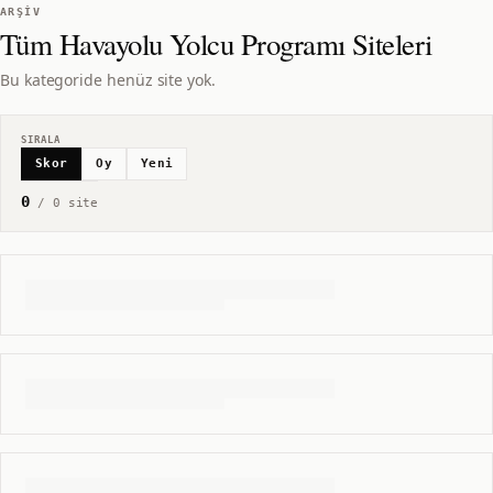
ARŞIV
Tüm
Havayolu Yolcu Programı
Siteleri
Bu kategoride henüz site yok.
SIRALA
Skor
Oy
Yeni
0
/
0
site