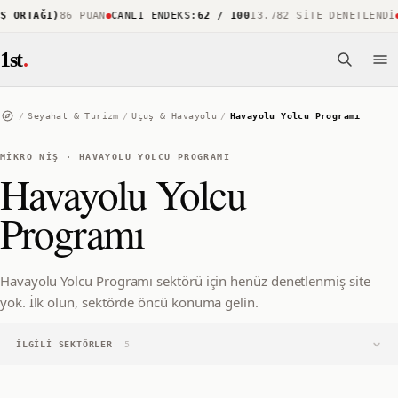
Ş ORTAĞI)
86 PUAN
CANLI ENDEKS
:
62 / 100
13.782 SITE DENETLENDI
1st
.
/
Seyahat & Turizm
/
Uçuş & Havayolu
/
Havayolu Yolcu Programı
MIKRO NIŞ
·
HAVAYOLU YOLCU PROGRAMI
Havayolu Yolcu
Programı
Havayolu Yolcu Programı sektörü için henüz denetlenmiş site
yok. İlk olun, sektörde öncü konuma gelin.
İLGILI SEKTÖRLER
5