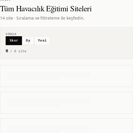
Tüm
Havacılık Eğitimi
Siteleri
14 site · Sıralama ve filtreleme ile keşfedin.
SIRALA
Skor
Oy
Yeni
0
/
0
site