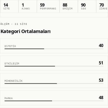
14
1
59
88
90
70
SITE
AJANS
PERFORMANS
ERIŞIM
SEO
ZIRVE
ÖLÇÜM ·
11
SITE
Kategori Ortalamaları
40
ESTETIK
51
ETKILEŞIM
53
MÜHENDISLIK
48
MARKA