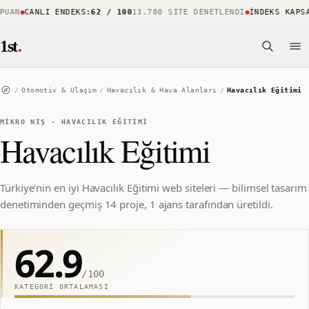
AN
CANLI ENDEKS
:
62 / 100
13.780 SITE DENETLENDI
İNDEKS KAPSAM
1st
.
/
Otomotiv & Ulaşım
/
Havacılık & Hava Alanları
/
Havacılık Eğitimi
MIKRO NIŞ
·
HAVACILIK EĞITIMI
Havacılık Eğitimi
Türkiye'nin en iyi Havacılık Eğitimi web siteleri — bilimsel tasarım
denetiminden geçmiş 14 proje, 1 ajans tarafından üretildi.
62.9
/100
KATEGORI ORTALAMASI