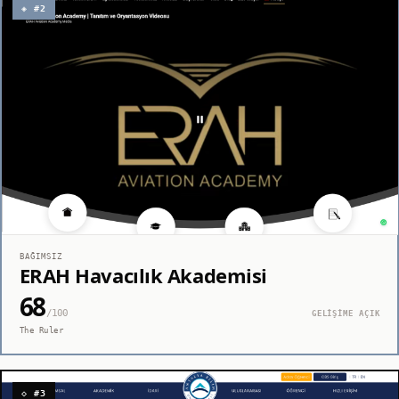
◈ #2
BAĞIMSIZ
ERAH Havacılık Akademisi
68
/100
GELİŞİME AÇIK
The Ruler
◇ #3