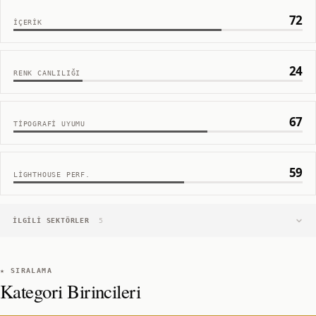
72
İÇERIK
24
RENK CANLILIĞI
67
TIPOGRAFI UYUMU
59
LIGHTHOUSE PERF.
İLGILI SEKTÖRLER
5
★ SIRALAMA
Kategori Birincileri