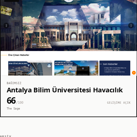
BAĞIMSIZ
Antalya Bilim Üniversitesi Havacılık
66
/100
GELİŞİME AÇIK
The Sage
ARŞIV