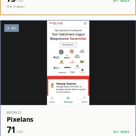
/100
ÜST DÜZEY
The Creator
◈ #2
BAĞIMSIZ
Pixelans
71
/100
ÜST DÜZEY