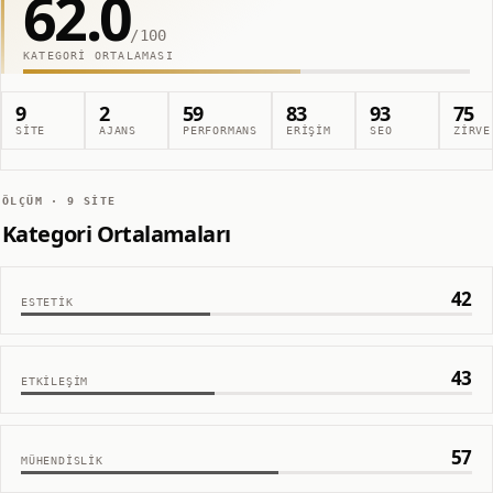
62.0
/100
KATEGORI ORTALAMASI
9
2
59
83
93
75
SITE
AJANS
PERFORMANS
ERIŞIM
SEO
ZIRVE
ÖLÇÜM ·
9
SITE
Kategori Ortalamaları
42
ESTETIK
43
ETKILEŞIM
57
MÜHENDISLIK