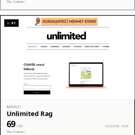
The Creator
◇ #3
BAĞIMSIZ
Unlimited Rag
69
/100
GELİŞİME AÇIK
The Creator