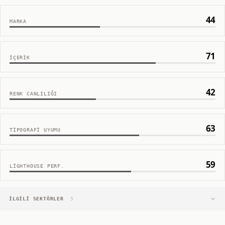
44
MARKA
71
İÇERIK
42
RENK CANLILIĞI
63
TIPOGRAFI UYUMU
59
LIGHTHOUSE PERF.
İLGILI SEKTÖRLER
5