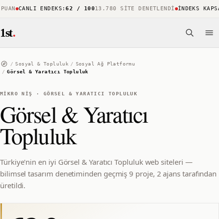
UAN
CANLI ENDEKS
:
62 / 100
13.780 SITE DENETLENDI
İNDEKS KAPSAM
1st
.
/
Sosyal & Topluluk
/
Sosyal Ağ Platformu
/
Görsel & Yaratıcı Topluluk
MIKRO NIŞ
·
GÖRSEL & YARATICI TOPLULUK
Görsel & Yaratıcı
Topluluk
Türkiye'nin en iyi Görsel & Yaratıcı Topluluk web siteleri —
bilimsel tasarım denetiminden geçmiş 9 proje, 2 ajans tarafından
üretildi.