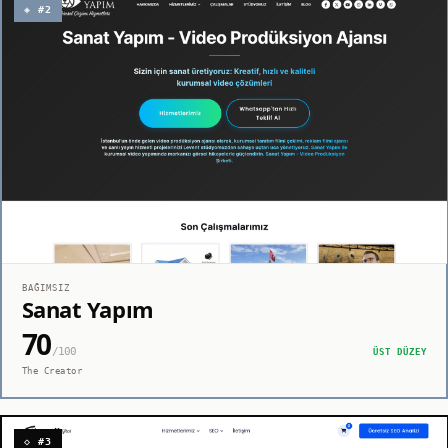
◈ #2
BAĞIMSIZ
Sanat Yapım
70
/100
ÜST DÜZEY
The Creator
◇ #3