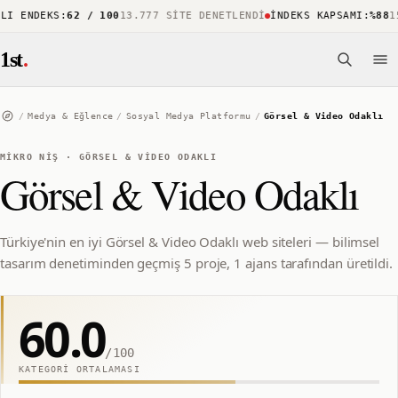
I ENDEKS
:
62 / 100
13.777 SITE DENETLENDI
İNDEKS KAPSAMI
:
%88
15
1st
.
/
Medya & Eğlence
/
Sosyal Medya Platformu
/
Görsel & Video Odaklı
MIKRO NIŞ
·
GÖRSEL & VIDEO ODAKLI
Görsel & Video Odaklı
Türkiye'nin en iyi Görsel & Video Odaklı web siteleri — bilimsel
tasarım denetiminden geçmiş 5 proje, 1 ajans tarafından üretildi.
60.0
/100
KATEGORI ORTALAMASI