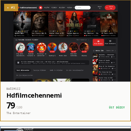
★ #1
BAĞIMSIZ
Hdfilmcehennemi
79
/100
ÜST DÜZEY
The Entertainer