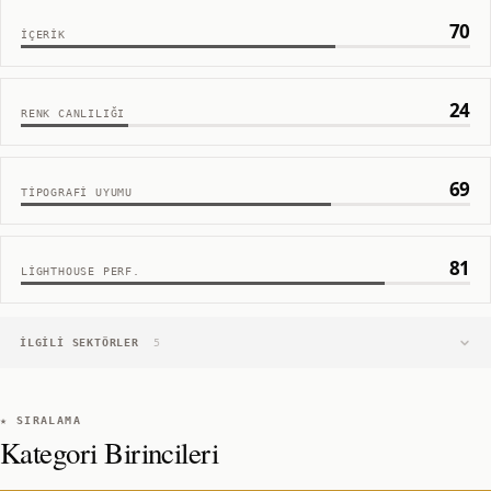
70
İÇERIK
24
RENK CANLILIĞI
69
TIPOGRAFI UYUMU
81
LIGHTHOUSE PERF.
İLGILI SEKTÖRLER
5
★ SIRALAMA
Kategori Birincileri