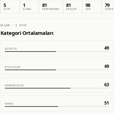
5
1
81
81
98
79
SITE
AJANS
PERFORMANS
ERIŞIM
SEO
ZIRVE
ÖLÇÜM ·
5
SITE
Kategori Ortalamaları
49
ESTETIK
49
ETKILEŞIM
63
MÜHENDISLIK
51
MARKA