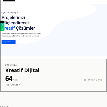
BAĞIMSIZ
Kreatif Dijital
64
/100
GELİŞİME AÇIK
The Creator
ARŞIV