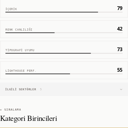
79
İÇERIK
42
RENK CANLILIĞI
73
TIPOGRAFI UYUMU
55
LIGHTHOUSE PERF.
İLGILI SEKTÖRLER
5
★ SIRALAMA
Kategori Birincileri