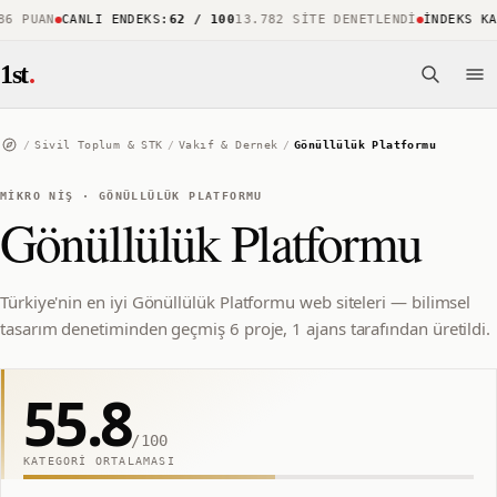
 PUAN
CANLI ENDEKS
:
62 / 100
13.782 SITE DENETLENDI
İNDEKS KAPS
1st
.
/
Sivil Toplum & STK
/
Vakıf & Dernek
/
Gönüllülük Platformu
MIKRO NIŞ
·
GÖNÜLLÜLÜK PLATFORMU
Gönüllülük Platformu
Türkiye'nin en iyi Gönüllülük Platformu web siteleri — bilimsel
tasarım denetiminden geçmiş 6 proje, 1 ajans tarafından üretildi.
55.8
/100
KATEGORI ORTALAMASI