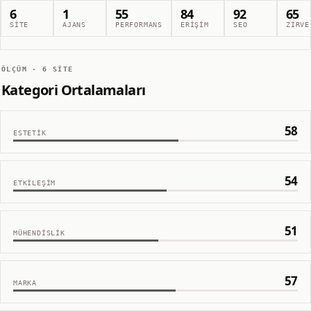
6
1
55
84
92
65
SITE
AJANS
PERFORMANS
ERIŞIM
SEO
ZIRVE
ÖLÇÜM ·
6
SITE
Kategori Ortalamaları
58
ESTETIK
54
ETKILEŞIM
51
MÜHENDISLIK
57
MARKA