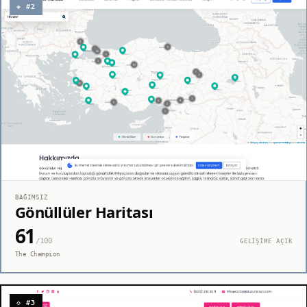
◈ #2
BAĞIMSIZ
Gönüllüler Haritası
61
/100
GELİŞİME AÇIK
The Champion
◇ #3