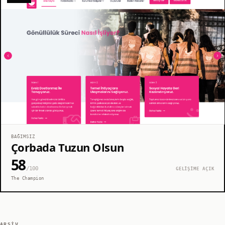
BAĞIMSIZ
Çorbada Tuzun Olsun
58
/100
GELİŞİME AÇIK
The Champion
ARŞIV