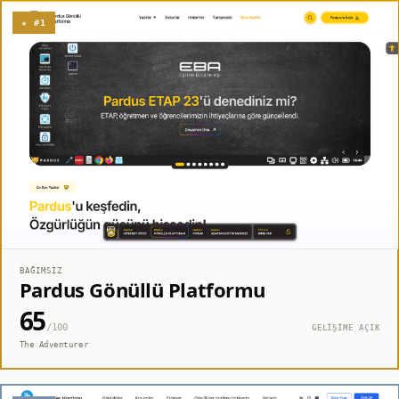
★ #1
BAĞIMSIZ
Pardus Gönüllü Platformu
65
/100
GELİŞİME AÇIK
The Adventurer