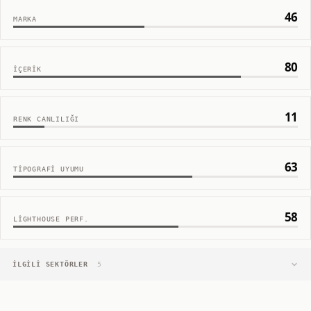
46
MARKA
80
İÇERIK
11
RENK CANLILIĞI
63
TIPOGRAFI UYUMU
58
LIGHTHOUSE PERF.
İLGILI SEKTÖRLER
5