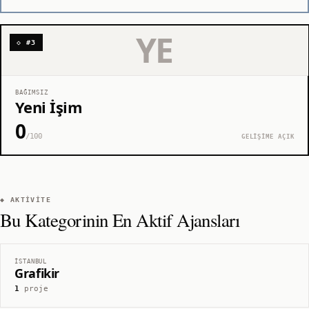
YE
◇ #3
BAĞIMSIZ
Yeni İşim
0
/100
GELİŞİME AÇIK
◆ AKTIVITE
Bu Kategorinin En Aktif Ajansları
İSTANBUL
Grafikir
1
proje