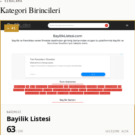
★ SIRALAMA
Kategori Birincileri
★ #1
BAĞIMSIZ
Bayilik Listesi
63
/100
GELİŞİME AÇIK