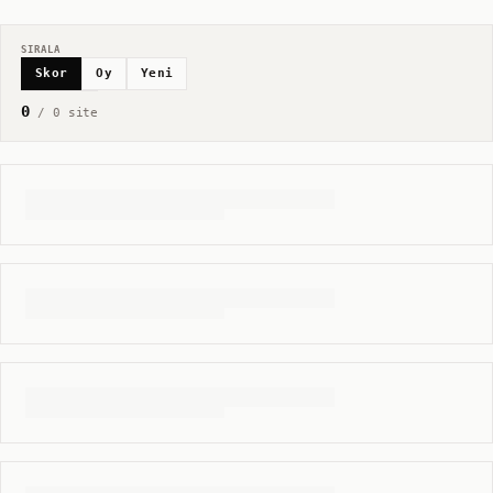
SIRALA
Skor
Oy
Yeni
0
/
0
site