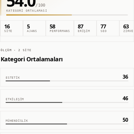
54.0
/100
KATEGORI ORTALAMASI
16
5
58
87
77
63
SITE
AJANS
PERFORMANS
ERIŞIM
SEO
ZIRVE
ÖLÇÜM ·
2
SITE
Kategori Ortalamaları
36
ESTETIK
46
ETKILEŞIM
50
MÜHENDISLIK