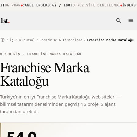
)
86 PUAN
CANLI ENDEKS
:
62 / 100
13.782 SITE DENETLENDI
İNDEKS K
1st
.
/
İş & Kurumsal
/
Franchise & Lisanslama
/
Franchise Marka Kataloğu
MIKRO NIŞ
·
FRANCHISE MARKA KATALOĞU
Franchise Marka
Kataloğu
Türkiye'nin en iyi Franchise Marka Kataloğu web siteleri —
bilimsel tasarım denetiminden geçmiş 16 proje, 5 ajans
tarafından üretildi.