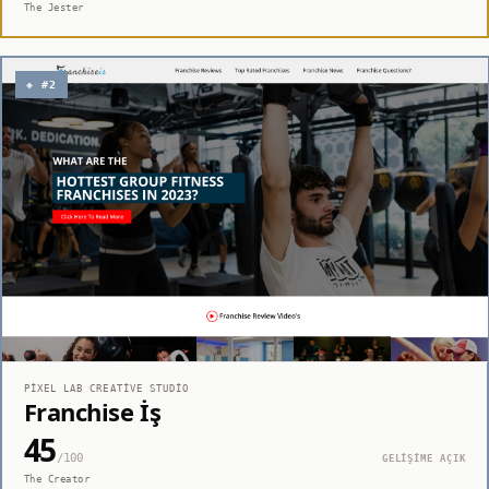
The Jester
◈ #2
PIXEL LAB CREATIVE STUDIO
Franchise İş
45
/100
GELİŞİME AÇIK
The Creator