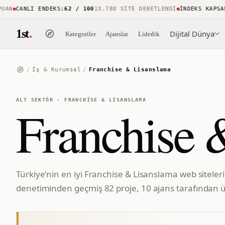
N
CANLI ENDEKS
:
62 / 100
13.780 SITE DENETLENDI
İNDEKS KAPSAMI
:
1st
.
Dijital Dünya
Kategoriler
Ajanslar
Liderlik
/
İş & Kurumsal
/
Franchise & Lisanslama
ALT SEKTÖR
·
FRANCHISE & LISANSLAMA
Franchise 
Türkiye'nin en iyi Franchise & Lisanslama web siteler
denetiminden geçmiş 82 proje, 10 ajans tarafından ür