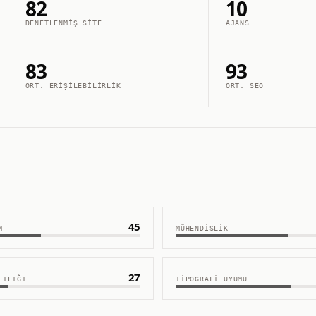
82
10
DENETLENMIŞ SITE
AJANS
83
93
ORT. ERIŞILEBILIRLIK
ORT. SEO
45
M
MÜHENDISLIK
27
LILIĞI
TIPOGRAFI UYUMU