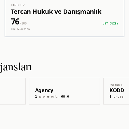
BAĞIMSIZ
Tercan Hukuk ve Danışmanlık
76
/100
ÜST DÜZEY
The Guardian
ansları
İSTANBUL
Agency
KODD
1
proje
·
ort.
68.0
1
proje