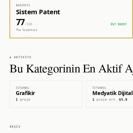
BAĞIMSIZ
Sistem Patent
77
/100
ÜST DÜZEY
The Scientist
◆ AKTIVITE
Bu Kategorinin En Aktif Aj
İSTANBUL
İSTANBUL
Grafikir
Medyatik Dijital
1
proje
1
proje
·
ort.
65.0
ARŞIV