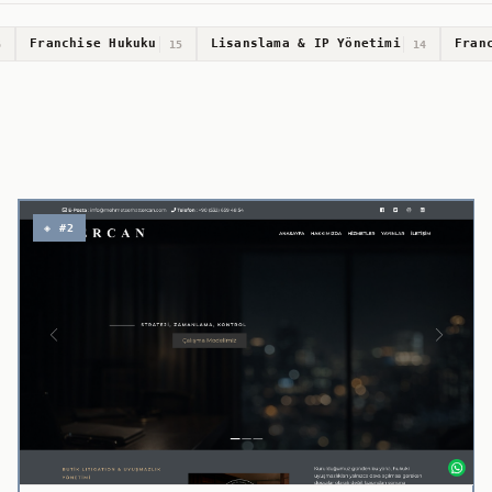
Franchise Hukuku
Lisanslama & IP Yönetimi
Fran
6
15
14
◈ #2