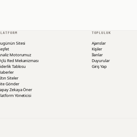
PLATFORM
TOPLULUK
ugünün Sitesi
Ajanslar
eşfet
Kişiler
Analiz Motorumuz
İlanlar
Üçlü Red Mekanizması
Duyurular
iderlik Tablosu
Giriş Yap
aberler
ltın Siteler
ite Gönder
Yapay Zekaya Öner
latform Yöneticisi