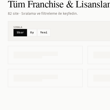
Tüm
Franchise & Lisansl
82 site · Sıralama ve filtreleme ile keşfedin.
SIRALA
Skor
Oy
Yeni