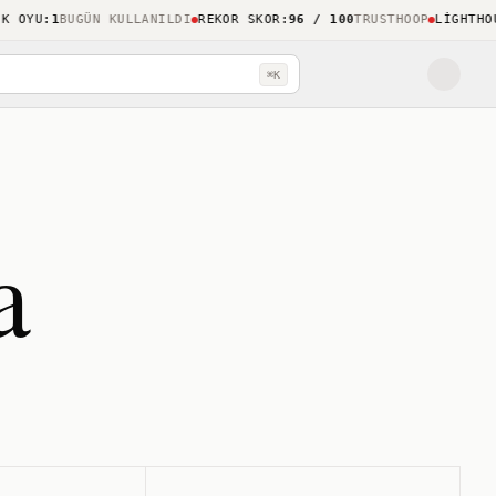
YU
:
1
BUGÜN KULLANILDI
REKOR SKOR
:
96 / 100
TRUSTHOOP
LIGHTHOUSE
⌘K
a