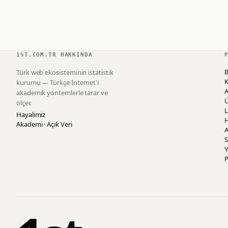
1ST.COM.TR HAKKINDA
B
Türk web ekosisteminin istatistik
K
kurumu — Türkçe İnternet'i
akademik yöntemlerle tarar ve
ölçer.
L
Hayalimiz
H
Akademi · Açık Veri
A
S
P