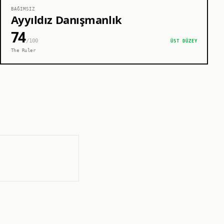
BAĞIMSIZ
Ayyıldız Danışmanlık
74
/100
ÜST DÜZEY
The Ruler