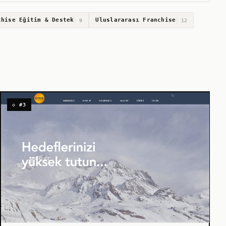
chise Eğitim & Destek
Uluslararası Franchise
9
12
◇ #3