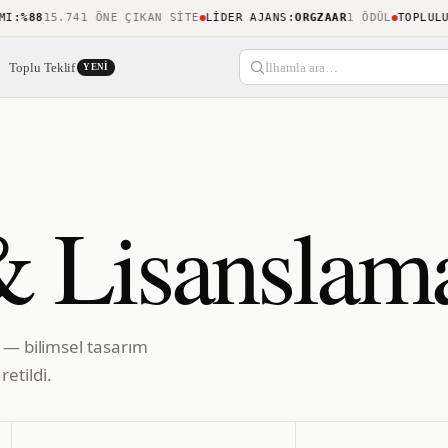
%88
15.741 ÖNE ÇIKAN SITE
LIDER AJANS
:
ORGZAAR
1 ÖDÜL
TOPLULUK O
Toplu Teklif
İlhamla ara…
YENI
& Lisanslam
i — bilimsel tasarım
etildi.