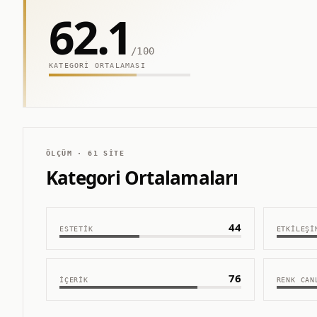
62.1
/100
KATEGORI ORTALAMASI
ÖLÇÜM ·
61
SITE
Kategori Ortalamaları
44
ESTETIK
ETKILEŞI
76
İÇERIK
RENK CAN