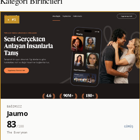
Kategori Birincileri
★ #1
BAĞIMSIZ
Jaumo
83
/100
GÜMÜŞ
The Everyman