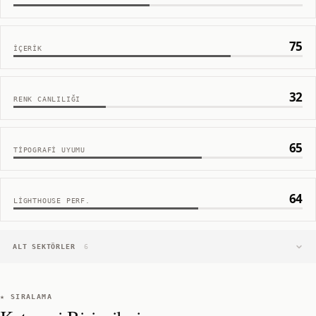
75
İÇERIK
32
RENK CANLILIĞI
65
TIPOGRAFI UYUMU
64
LIGHTHOUSE PERF.
ALT SEKTÖRLER
6
★ SIRALAMA