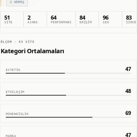
3
GÜMÜŞ
51
2
64
84
96
83
SITE
AJANS
PERFORMANS
ERIŞIM
SEO
ZIRVE
ÖLÇÜM ·
45
SITE
Kategori Ortalamaları
47
ESTETIK
48
ETKILEŞIM
69
MÜHENDISLIK
47
MARKA