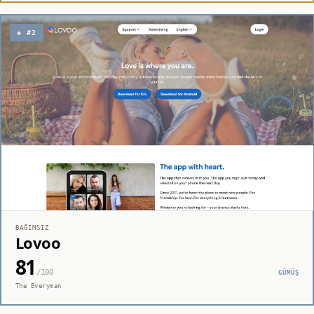
◈ #2
BAĞIMSIZ
Lovoo
81
/100
GÜMÜŞ
The Everyman