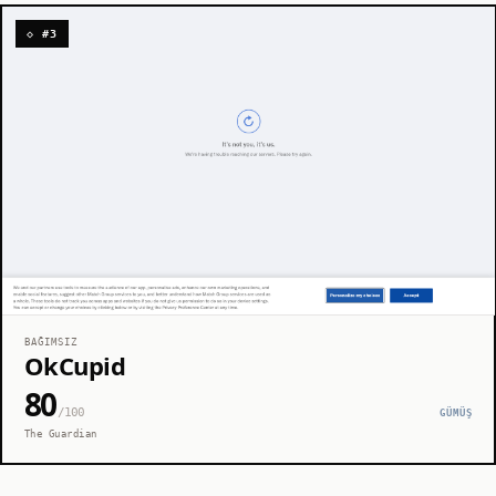
◇ #3
BAĞIMSIZ
OkCupid
80
/100
GÜMÜŞ
The Guardian