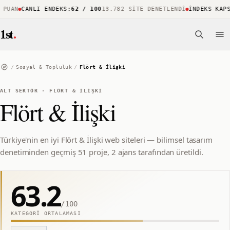
UAN
CANLI ENDEKS
:
62 / 100
13.782 SITE DENETLENDI
İNDEKS KAPSA
1st
.
/
Sosyal & Topluluk
/
Flört & İlişki
ALT SEKTÖR
·
FLÖRT & İLIŞKI
Flört & İlişki
Türkiye'nin en iyi Flört & İlişki web siteleri — bilimsel tasarım
denetiminden geçmiş 51 proje, 2 ajans tarafından üretildi.
63.2
/100
KATEGORI ORTALAMASI