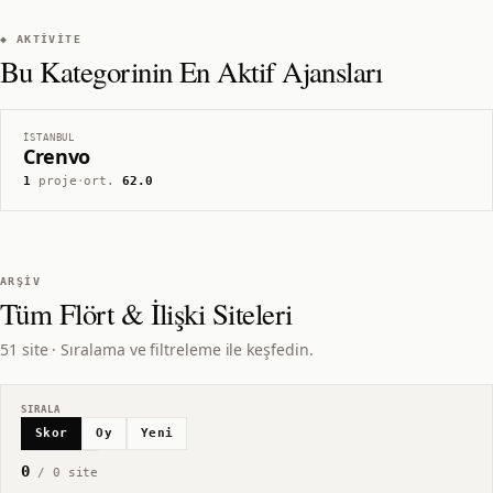
◆ AKTIVITE
Bu Kategorinin En Aktif Ajansları
İSTANBUL
Crenvo
1
proje
·
ort.
62.0
ARŞIV
Tüm
Flört & İlişki
Siteleri
51 site · Sıralama ve filtreleme ile keşfedin.
SIRALA
Skor
Oy
Yeni
0
/
0
site