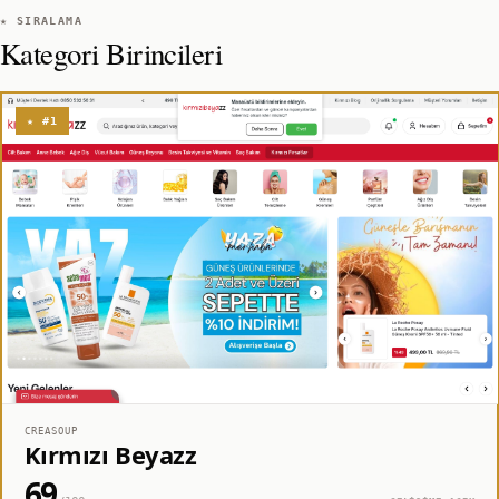
★ SIRALAMA
Kategori Birincileri
★ #1
CREASOUP
Kırmızı Beyazz
69