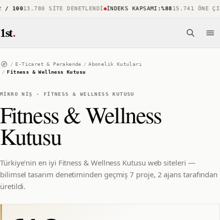
 100
13.780 SITE DENETLENDI
İNDEKS KAPSAMI
:
%88
15.741 ÖNE ÇIKA
1st
.
/
E-Ticaret & Perakende
/
Abonelik Kutuları
/
Fitness & Wellness Kutusu
MIKRO NIŞ
·
FITNESS & WELLNESS KUTUSU
Fitness & Wellness
Kutusu
Türkiye'nin en iyi Fitness & Wellness Kutusu web siteleri —
bilimsel tasarım denetiminden geçmiş 7 proje, 2 ajans tarafından
üretildi.