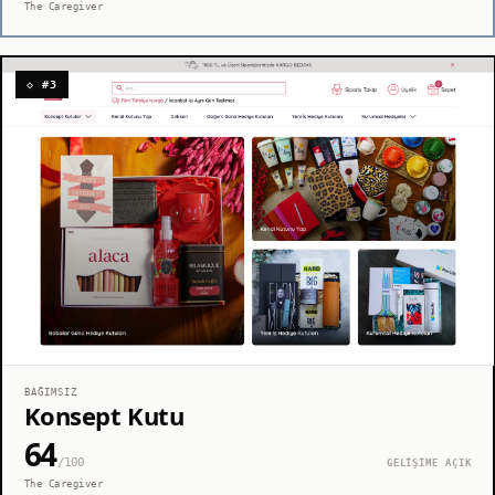
The Caregiver
◇ #3
BAĞIMSIZ
Konsept Kutu
64
/100
GELİŞİME AÇIK
The Caregiver