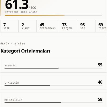
61.3
/100
KATEGORI ORTALAMASI
7
2
45
73
93
69
SITE
AJANS
PERFORMANS
ERIŞIM
SEO
ZIRVE
ÖLÇÜM ·
6
SITE
Kategori Ortalamaları
55
ESTETIK
46
ETKILEŞIM
58
MÜHENDISLIK