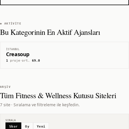
◆ AKTIVITE
Bu Kategorinin En Aktif Ajansları
İSTANBUL
Creasoup
1
proje
·
ort.
69.0
ARŞIV
Tüm
Fitness & Wellness Kutusu
Siteleri
7 site · Sıralama ve filtreleme ile keşfedin.
SIRALA
Skor
Oy
Yeni