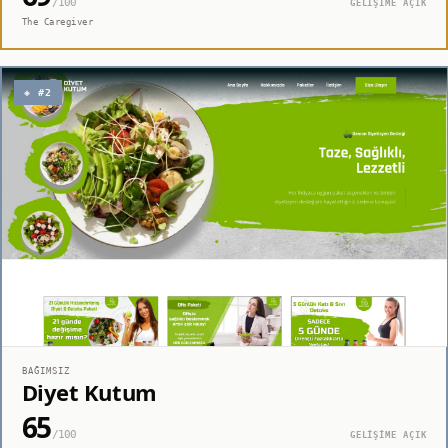
/100
GELİŞİME AÇIK
The Caregiver
◈ #2
BAĞIMSIZ
Diyet Kutum
65
/100
GELİŞİME AÇIK