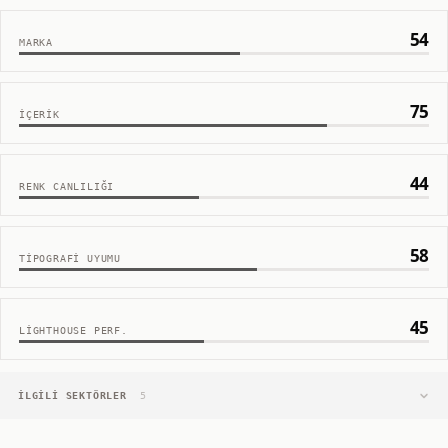
54
MARKA
75
İÇERIK
44
RENK CANLILIĞI
58
TIPOGRAFI UYUMU
45
LIGHTHOUSE PERF.
İLGILI SEKTÖRLER
5