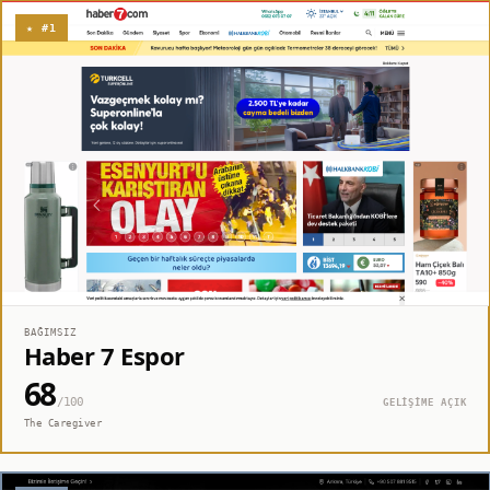
★ #1
BAĞIMSIZ
Haber 7 Espor
68
/100
GELİŞİME AÇIK
The Caregiver