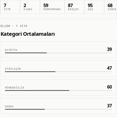
7
2
59
87
95
68
SITE
AJANS
PERFORMANS
ERIŞIM
SEO
ZIRVE
ÖLÇÜM ·
7
SITE
Kategori Ortalamaları
39
ESTETIK
47
ETKILEŞIM
60
MÜHENDISLIK
37
MARKA