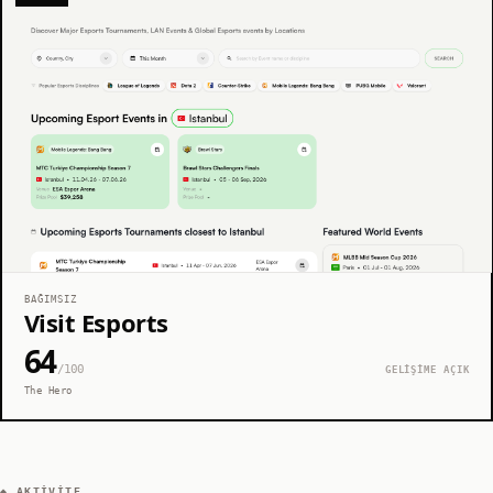
BAĞIMSIZ
Visit Esports
64
/100
GELİŞİME AÇIK
The Hero
◆ AKTIVITE