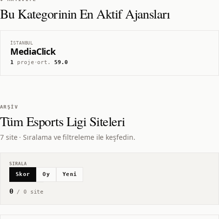
Bu Kategorinin En Aktif Ajansları
İSTANBUL
MediaClick
1
proje
·
ort.
59.0
ARŞIV
Tüm
Esports Ligi
Siteleri
7 site · Sıralama ve filtreleme ile keşfedin.
SIRALA
Skor
Oy
Yeni
0
/
0
site