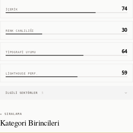
74
İÇERIK
30
RENK CANLILIĞI
64
TIPOGRAFI UYUMU
59
LIGHTHOUSE PERF.
İLGILI SEKTÖRLER
5
★ SIRALAMA
Kategori Birincileri