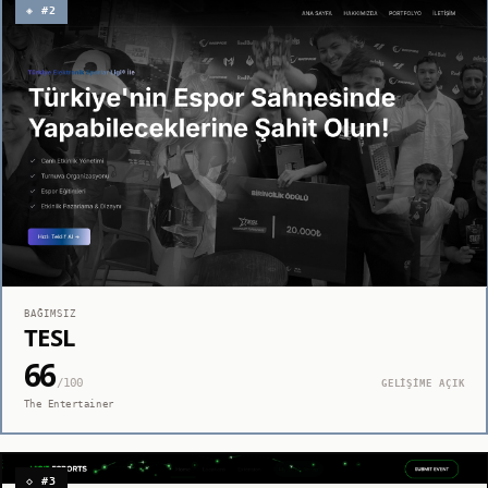
◈ #2
BAĞIMSIZ
TESL
66
/100
GELİŞİME AÇIK
The Entertainer
◇ #3