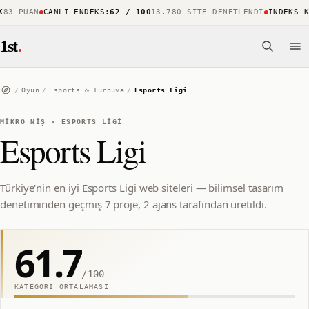
3 PUAN
CANLI ENDEKS
:
62 / 100
13.780 SITE DENETLENDI
İNDEKS KAP
1st
.
/
Oyun
/
Esports & Turnuva
/
Esports Ligi
MIKRO NIŞ
·
ESPORTS LIGI
Esports Ligi
Türkiye'nin en iyi Esports Ligi web siteleri — bilimsel tasarım
denetiminden geçmiş 7 proje, 2 ajans tarafından üretildi.
61.7
/100
KATEGORI ORTALAMASI