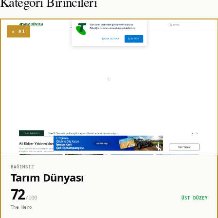
Kategori Birincileri
★ #1
BAĞIMSIZ
Tarım Dünyası
72
/100
ÜST DÜZEY
The Hero