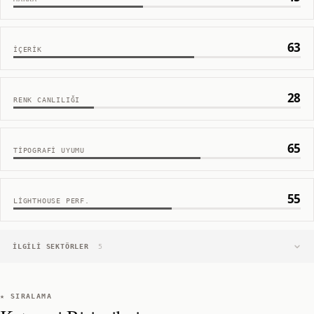
63
İÇERIK
28
RENK CANLILIĞI
65
TIPOGRAFI UYUMU
55
LIGHTHOUSE PERF.
İLGILI SEKTÖRLER
5
★ SIRALAMA