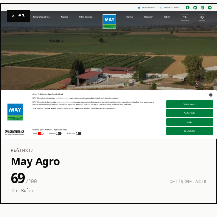
◇ #3
BAĞIMSIZ
May Agro
69
/100
GELİŞİME AÇIK
The Ruler