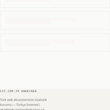
1ST.COM.TR HAKKINDA
Türk web ekosisteminin istatistik
kurumu — Türkçe İnternet'i
akademik yöntemlerle tarar ve