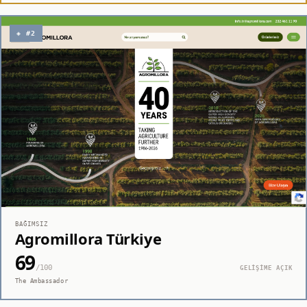
◈ #2
BAĞIMSIZ
Agromillora Türkiye
69
/100
GELİŞİME AÇIK
The Ambassador