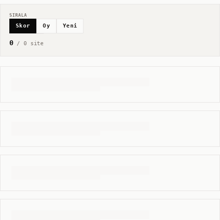
SIRALA
Skor
Oy
Yeni
0
/
0
site