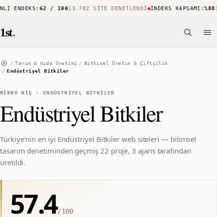
I ENDEKS
:
62 / 100
13.782 SITE DENETLENDI
İNDEKS KAPSAMI
:
%88
15
1st
.
/
Tarım & Gıda Üretimi
/
Bitkisel Üretim & Çiftçilik
/
Endüstriyel Bitkiler
MIKRO NIŞ
·
ENDÜSTRIYEL BITKILER
Endüstriyel Bitkiler
Türkiye'nin en iyi Endüstriyel Bitkiler web siteleri — bilimsel
tasarım denetiminden geçmiş 22 proje, 3 ajans tarafından
üretildi.
57.4
/100