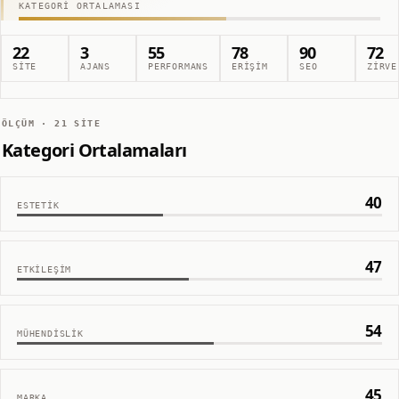
KATEGORI ORTALAMASI
22
3
55
78
90
72
SITE
AJANS
PERFORMANS
ERIŞIM
SEO
ZIRVE
ÖLÇÜM ·
21
SITE
Kategori Ortalamaları
40
ESTETIK
47
ETKILEŞIM
54
MÜHENDISLIK
45
MARKA