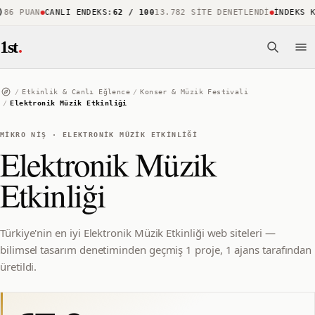
86 PUAN
CANLI ENDEKS
:
62 / 100
13.782 SITE DENETLENDI
İNDEKS KA
1st
.
/
Etkinlik & Canlı Eğlence
/
Konser & Müzik Festivali
/
Elektronik Müzik Etkinliği
MIKRO NIŞ
·
ELEKTRONIK MÜZIK ETKINLIĞI
Elektronik Müzik
Etkinliği
Türkiye'nin en iyi Elektronik Müzik Etkinliği web siteleri —
bilimsel tasarım denetiminden geçmiş 1 proje, 1 ajans tarafından
üretildi.