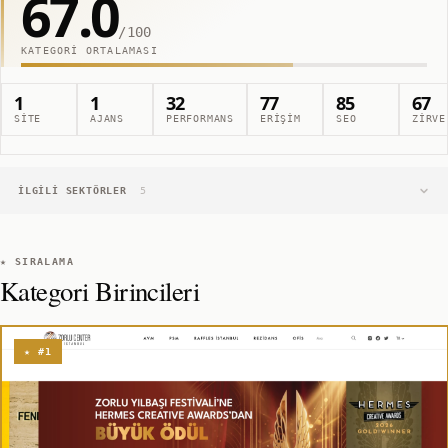
67.0
/100
KATEGORI ORTALAMASI
1
1
32
77
85
67
SITE
AJANS
PERFORMANS
ERIŞIM
SEO
ZIRVE
İLGILI SEKTÖRLER
5
★ SIRALAMA
Kategori Birincileri
★ #1