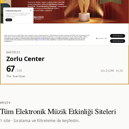
BAĞIMSIZ
Zorlu Center
67
/100
GELİŞİME AÇIK
The Guardian
ARŞIV
Tüm
Elektronik Müzik Etkinliği
Siteleri
1 site · Sıralama ve filtreleme ile keşfedin.