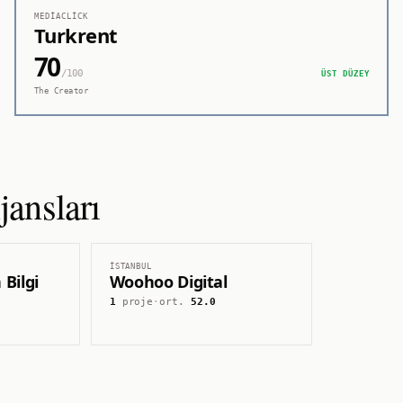
MEDIACLICK
Turkrent
70
/100
ÜST DÜZEY
The Creator
ansları
İSTANBUL
 Bilgi
Woohoo Digital
1
proje
·
ort.
52.0