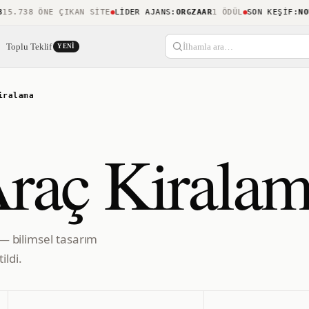
.738 ÖNE ÇIKAN SITE
LIDER AJANS
:
ORGZAAR
1 ÖDÜL
SON KEŞIF
:
NOUCA
Toplu Teklif
İlhamla ara…
YENI
iralama
 Araç Kirala
i — bilimsel tasarım
ildi.