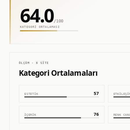
64.0
/100
KATEGORI ORTALAMASI
ÖLÇÜM ·
6
SITE
Kategori Ortalamaları
57
ESTETIK
ETKILEŞI
76
İÇERIK
RENK CAN