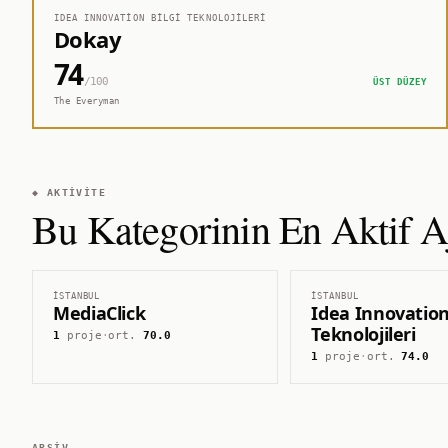
IDEA INNOVATION BILGI TEKNOLOJILERI
Dokay
74
/100
ÜST DÜZEY
The Everyman
◆ AKTIVITE
Bu Kategorinin En Aktif Aj
İSTANBUL
İSTANBUL
MediaClick
Idea Innovation
Teknolojileri
1
proje
·
ort.
70.0
1
proje
·
ort.
74.0
ARŞIV