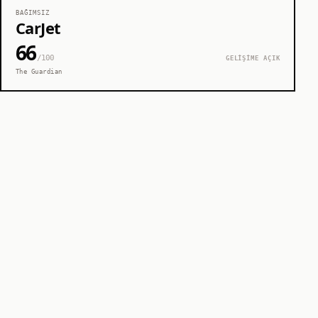
BAĞIMSIZ
CarJet
66
/100
GELİŞİME AÇIK
The Guardian