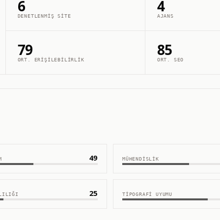
6
4
DENETLENMIŞ SITE
AJANS
79
85
ORT. ERIŞILEBILIRLIK
ORT. SEO
49
M
MÜHENDISLIK
25
LILIĞI
TIPOGRAFI UYUMU