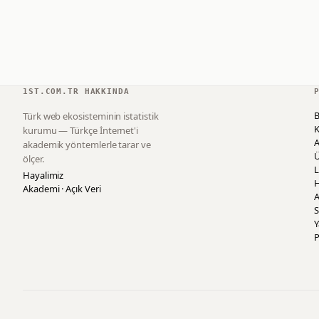
1ST.COM.TR HAKKINDA
B
Türk web ekosisteminin istatistik
K
kurumu — Türkçe İnternet'i
akademik yöntemlerle tarar ve
ölçer.
L
Hayalimiz
H
Akademi · Açık Veri
A
S
P