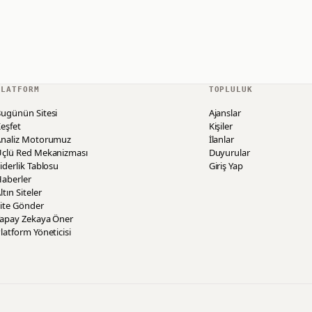
PLATFORM
TOPLULUK
ugünün Sitesi
Ajanslar
eşfet
Kişiler
Analiz Motorumuz
İlanlar
Üçlü Red Mekanizması
Duyurular
iderlik Tablosu
Giriş Yap
aberler
ltın Siteler
ite Gönder
Yapay Zekaya Öner
latform Yöneticisi