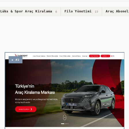
Lüks & Spor Araç Kiralama
Filo Yönetimi
Araç Abonel
6
15
◈ #2