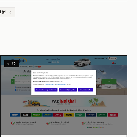
iği
6
◇ #3