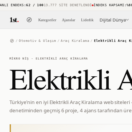
I ENDEKS
:
62 / 100
13.777 SITE DENETLENDI
İNDEKS KAPSAMI
:
%88
15
1st
.
Dijital Dünya
Kategoriler
Ajanslar
Liderlik
/
Otomotiv & Ulaşım
/
Araç Kiralama
/
Elektrikli Araç K
MIKRO NIŞ
·
ELEKTRIKLI ARAÇ KIRALAMA
Elektrikli
Türkiye'nin en iyi Elektrikli Araç Kiralama web siteler
denetiminden geçmiş 6 proje, 4 ajans tarafından üret