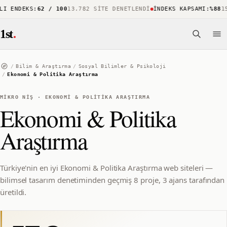
 ENDEKS
:
62 / 100
13.782 SITE DENETLENDI
İNDEKS KAPSAMI
:
%88
15.
1st
.
/
Bilim & Araştırma
/
Sosyal Bilimler & Psikoloji
/
Ekonomi & Politika Araştırma
MIKRO NIŞ
·
EKONOMI & POLITIKA ARAŞTIRMA
Ekonomi & Politika
Araştırma
Türkiye'nin en iyi Ekonomi & Politika Araştırma web siteleri —
bilimsel tasarım denetiminden geçmiş 8 proje, 3 ajans tarafından
üretildi.