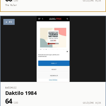
/100
GELİŞİME AÇIK
The Ruler
◈ #2
BAĞIMSIZ
Daktilo 1984
64
/100
GELİŞİME AÇIK