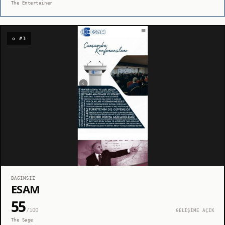
The Entertainer
◇ #3
BAĞIMSIZ
ESAM
55
/100
GELİŞİME AÇIK
The Sage