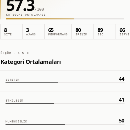
57.3
/100
KATEGORI ORTALAMASI
8
3
65
80
89
66
SITE
AJANS
PERFORMANS
ERIŞIM
SEO
ZIRVE
ÖLÇÜM ·
6
SITE
Kategori Ortalamaları
44
ESTETIK
41
ETKILEŞIM
50
MÜHENDISLIK