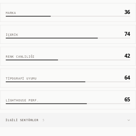
36
MARKA
74
İÇERIK
42
RENK CANLILIĞI
64
TIPOGRAFI UYUMU
65
LIGHTHOUSE PERF.
İLGILI SEKTÖRLER
5