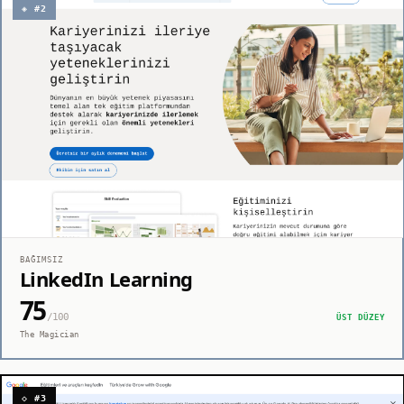
◈ #2
BAĞIMSIZ
LinkedIn Learning
75
/100
ÜST DÜZEY
The Magician
◇ #3