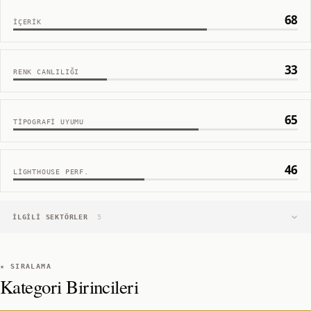
68
İÇERIK
33
RENK CANLILIĞI
65
TIPOGRAFI UYUMU
46
LIGHTHOUSE PERF.
İLGILI SEKTÖRLER
5
★ SIRALAMA
Kategori Birincileri