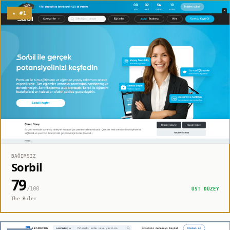
★ #1
BAĞIMSIZ
Sorbil
79
/100
ÜST DÜZEY
The Ruler