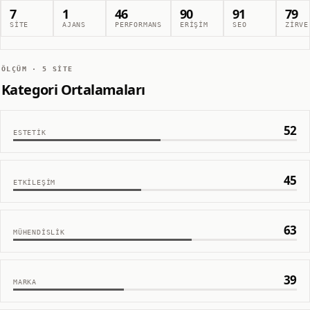
7
1
46
90
91
79
SITE
AJANS
PERFORMANS
ERIŞIM
SEO
ZIRVE
ÖLÇÜM ·
5
SITE
Kategori Ortalamaları
52
ESTETIK
45
ETKILEŞIM
63
MÜHENDISLIK
39
MARKA