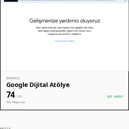
BAĞIMSIZ
Google Dijital Atölye
74
/100
ÜST DÜZEY
The Magician
ARŞIV