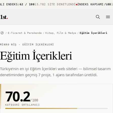
I ENDEKS
:
62 / 100
13.782 SITE DENETLENDI
İNDEKS KAPSAMI
:
%88
15
1st
.
/
E-Ticaret & Perakende
/
Kitap, Film & Medya
/
Eğitim İçerikleri
MIKRO NIŞ
·
EĞITIM İÇERIKLERI
Eğitim İçerikleri
Türkiye'nin en iyi Eğitim İçerikleri web siteleri — bilimsel tasarım
denetiminden geçmiş 7 proje, 1 ajans tarafından üretildi.
70.2
/100
KATEGORI ORTALAMASI