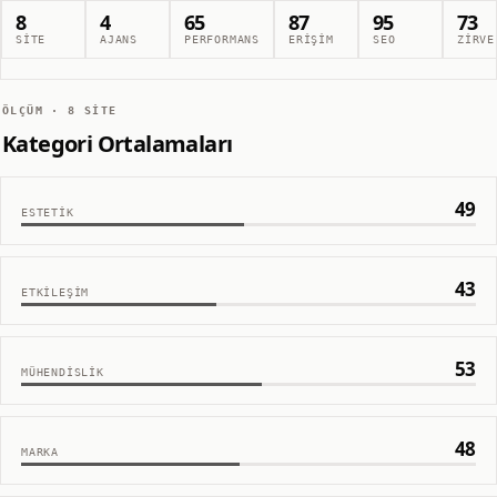
8
4
65
87
95
73
SITE
AJANS
PERFORMANS
ERIŞIM
SEO
ZIRVE
ÖLÇÜM ·
8
SITE
Kategori Ortalamaları
49
ESTETIK
43
ETKILEŞIM
53
MÜHENDISLIK
48
MARKA