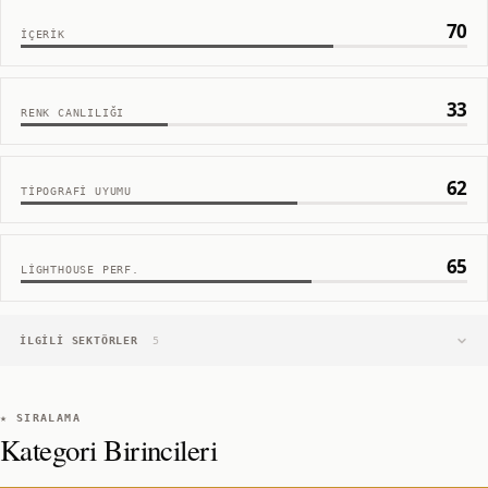
70
İÇERIK
33
RENK CANLILIĞI
62
TIPOGRAFI UYUMU
65
LIGHTHOUSE PERF.
İLGILI SEKTÖRLER
5
★ SIRALAMA
Kategori Birincileri