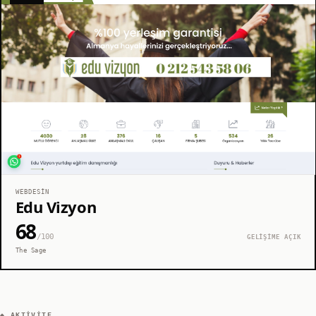
WEBDESIN
Edu Vizyon
68
/100
GELİŞİME AÇIK
The Sage
◆ AKTIVITE