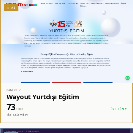
★ #1
BAĞIMSIZ
Wayout Yurtdışı Eğitim
73
/100
ÜST DÜZEY
The Scientist