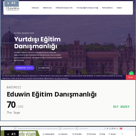
◈ #2
BAĞIMSIZ
Eduwin Eğitim Danışmanlığı
70
/100
ÜST DÜZEY
The Sage
◇ #3