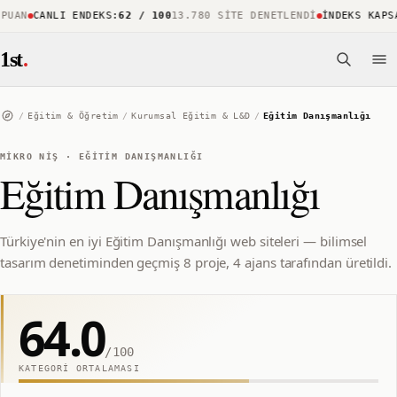
AN
CANLI ENDEKS
:
62 / 100
13.780 SITE DENETLENDI
İNDEKS KAPSAM
1st
.
/
Eğitim & Öğretim
/
Kurumsal Eğitim & L&D
/
Eğitim Danışmanlığı
MIKRO NIŞ
·
EĞITIM DANIŞMANLIĞI
Eğitim Danışmanlığı
Türkiye'nin en iyi Eğitim Danışmanlığı web siteleri — bilimsel
tasarım denetiminden geçmiş 8 proje, 4 ajans tarafından üretildi.
64.0
/100
KATEGORI ORTALAMASI